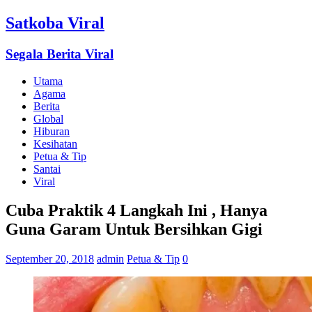
Satkoba Viral
Segala Berita Viral
Utama
Agama
Berita
Global
Hiburan
Kesihatan
Petua & Tip
Santai
Viral
Cuba Praktik 4 Langkah Ini , Hanya
Guna Garam Untuk Bersihkan Gigi
September 20, 2018
admin
Petua & Tip
0