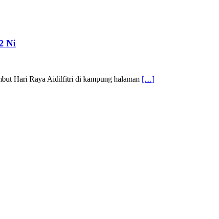
2 Ni
mbut Hari Raya Aidilfitri di kampung halaman
[…]