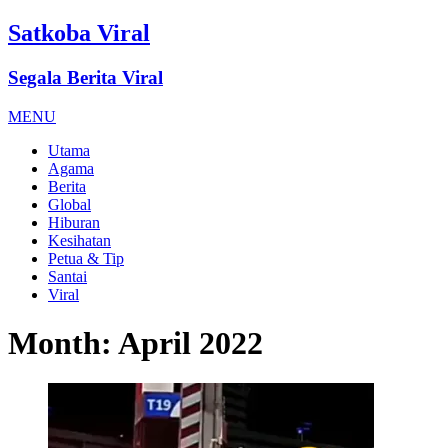
Satkoba Viral
Segala Berita Viral
MENU
Utama
Agama
Berita
Global
Hiburan
Kesihatan
Petua & Tip
Santai
Viral
Month:
April 2022