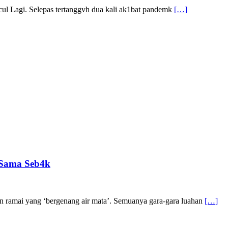
 Lagi. Selepas tertanggvh dua kali ak1bat pandemk
[…]
 Sama Seb4k
an ramai yang ‘bergenang air mata’. Semuanya gara-gara luahan
[…]