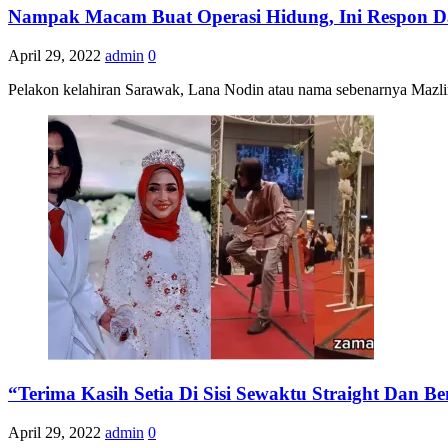
Nampak Macam Buat Operasi Hidung, Ini Respon D
April 29, 2022
admin
0
Pelakon kelahiran Sarawak, Lana Nodin atau nama sebenarnya Mazli
“Terima Kasih Setia Di Sisi Sewaktu Straight Dan
April 29, 2022
admin
0