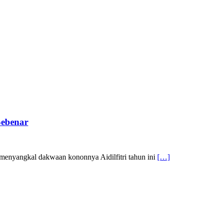
Sebenar
 menyangkal dakwaan kononnya Aidilfitri tahun ini
[…]