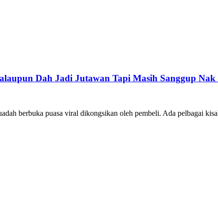
alaupun Dah Jadi Jutawan Tapi Masih Sanggup Nak Ju
adah berbuka puasa viral dikongsikan oleh pembeli. Ada pelbagai kis