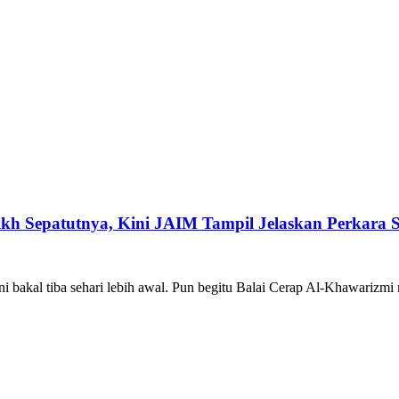
ikh Sepatutnya, Kini JAIM Tampil Jelaskan Perkara 
 bakal tiba sehari lebih awal. Pun begitu Balai Cerap Al-Khawarizmi