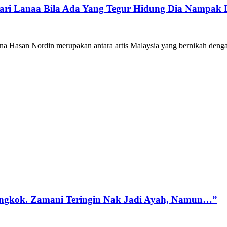
ari Lanaa Bila Ada Yang Tegur Hidung Dia Nampak 
na Hasan Nordin merupakan antara artis Malaysia yang bernikah deng
 Bengkok. Zamani Teringin Nak Jadi Ayah, Namun…”