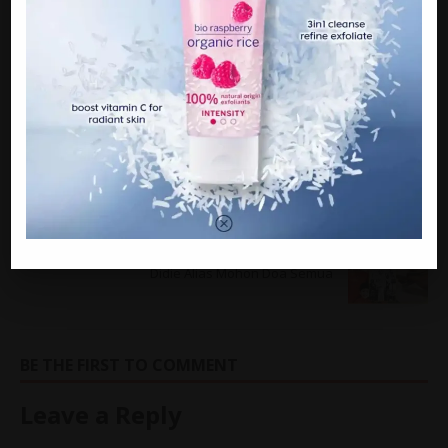
Sumber : Limau Ais
PREVIOUS
Alhamdulillah, Selepas 3 Tahun Peminat Dapat
Berita Menggembirakan
NEXT
Didie Alias Mohon Doa Semua
BE THE FIRST TO COMMENT
Leave a Reply