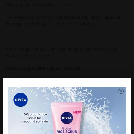
Memang ada aku minta, tapi ia buat aku.
” Aku memang minta duit daripadanya, tapi untuk keperluan
keluarga, seperti bayar elektrik, dobi,” katanya.
Apa Pendapat Anda? Dah Baca, Jangan Lupa Komen Dan
Share Ya. Terima Kasih!
Jom Like Page Kami Juga Di Facebook