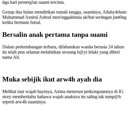
tiga hari pemerg!an suami tercinta.
Genap dua bulan mendirikan rumah tangga, suaminya, Allahy4rham
Muhammad Amirul Ashraf men!nggaldunia ak!bat ser4ngan jant0ng
ketika bermain futsal.
Bersalin anak pertama tanpa suami
Dalam perkembangan terbaru, difahamkan wanita berusia 24 tahun
itu telah pun selamat melahirkan seorang b@yi lelaki yang diberi
nama Ali.
Muka sebijik ikut arw4h ayah dia
Melihat raut wajah bayinya, Airina menerusi perkongsiannya di IG
story memberitahu bahawa wajah anaknya itu saling tak tump@h
seperti arw4h suaminya.