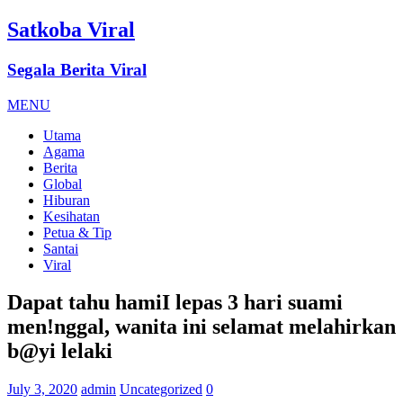
Satkoba Viral
Segala Berita Viral
MENU
Utama
Agama
Berita
Global
Hiburan
Kesihatan
Petua & Tip
Santai
Viral
Dapat tahu hamiI lepas 3 hari suami
men!nggal, wanita ini selamat melahirkan
b@yi lelaki
July 3, 2020
admin
Uncategorized
0