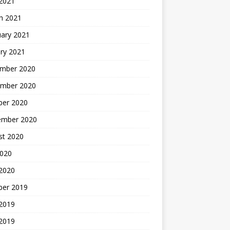
 2021
h 2021
uary 2021
ry 2021
mber 2020
mber 2020
ber 2020
ember 2020
st 2020
2020
 2020
ber 2019
2019
 2019