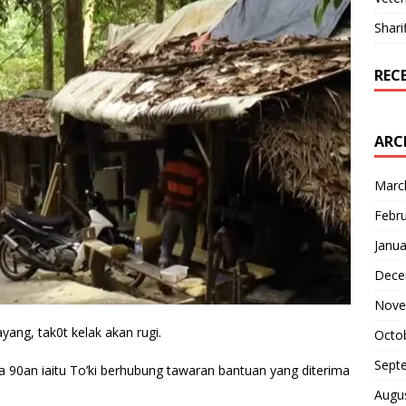
Shari
REC
ARC
Marc
Febr
Janua
Dece
Nove
ang, tak0t kelak akan rugi.
Octo
Sept
a 90an iaitu To’ki berhubung tawaran bantuan yang diterima
Augu