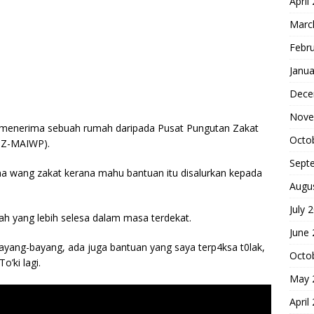
April
Marc
Febr
Janua
Dece
Nove
k menerima sebuah rumah daripada Pusat Pungutan Zakat
Octo
PPZ-MAIWP).
Sept
a wang zakat kerana mahu bantuan itu disalurkan kepada
Augu
July 
h yang lebih selesa dalam masa terdekat.
June
 bayang-bayang, ada juga bantuan yang saya terp4ksa t0lak,
Octo
o’ki lagi.
May 
April