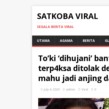
SATKOBA VIRAL
SEGALA BERITA VIRAL
UTAMA
AGAMA
BERITA
G
To’ki ‘dihujani’ b
terp4ksa ditolak d
mahu jadi anjing 
July 4, 2020
admin
Viral
0