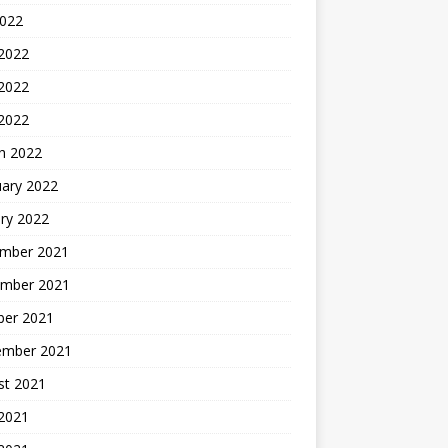
2022
 2022
2022
 2022
h 2022
uary 2022
ry 2022
mber 2021
mber 2021
ber 2021
ember 2021
st 2021
2021