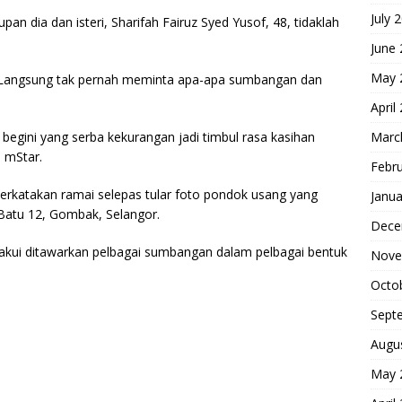
July 
pan dia dan isteri, Sharifah Fairuz Syed Yusof, 48, tidaklah
June
May 
i. Langsung tak pernah meminta apa-apa sumbangan dan
April
Marc
egini yang serba kekurangan jadi timbul rasa kasihan
a mStar.
Febr
iperkatakan ramai selepas tular foto pondok usang yang
Janua
i Batu 12, Gombak, Selangor.
Dece
ngakui ditawarkan pelbagai sumbangan dalam pelbagai bentuk
Nove
Octo
Sept
Augu
May 