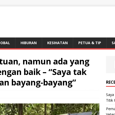
LOBAL
HIBURAN
KESIHATAN
PETUA & TIP
S
antuan, namun ada yang
engan baik – “Saya tak
dan bayang-bayang”
REC
Saya 
Titik
Perna
Veter