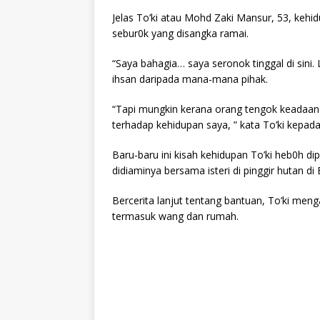
Jelas To’ki atau Mohd Zaki Mansur, 53, kehidu
sebur0k yang disangka ramai.
“Saya bahagia… saya seronok tinggal di sin
ihsan daripada mana-mana pihak.
“Tapi mungkin kerana orang tengok keadaan b
terhadap kehidupan saya, ” kata To’ki kepad
Baru-baru ini kisah kehidupan To’ki heb0h d
didiaminya bersama isteri di pinggir hutan d
Bercerita lanjut tentang bantuan, To’ki me
termasuk wang dan rumah.