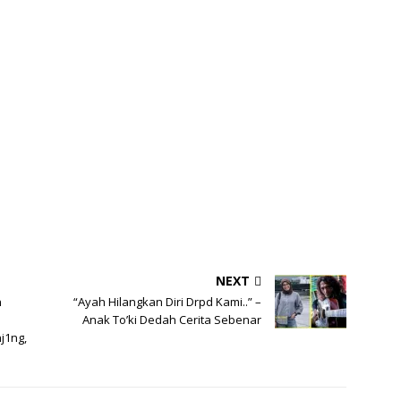
NEXT
n
“Ayah Hilangkan Diri Drpd Kami..” –
Anak To’ki Dedah Cerita Sebenar
j1ng,