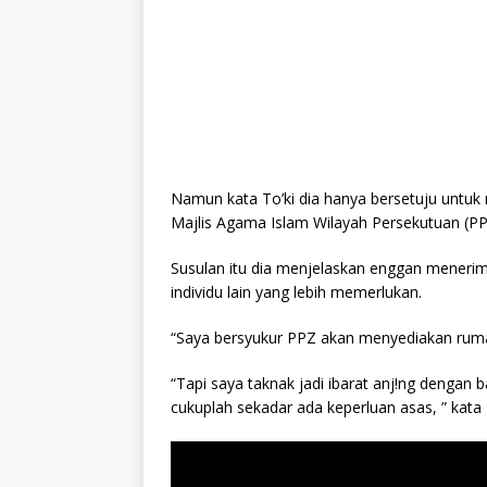
Namun kata To’ki dia hanya bersetuju untu
Majlis Agama Islam Wilayah Persekutuan (
Susulan itu dia menjelaskan enggan menerim
individu lain yang lebih memerlukan.
“Saya bersyukur PPZ akan menyediakan ruma
“Tapi saya taknak jadi ibarat anj!ng dengan
cukuplah sekadar ada keperluan asas, ” kata T