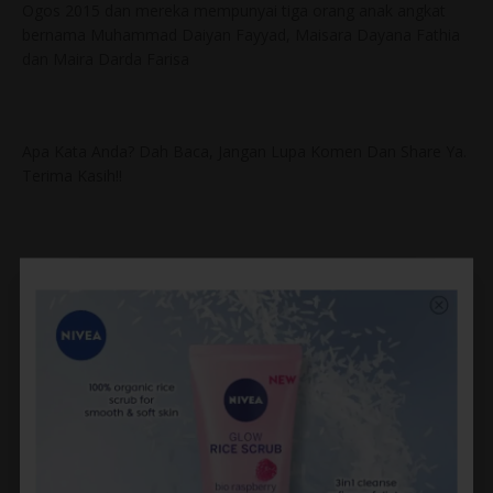
Ogos 2015 dan mereka mempunyai tiga orang anak angkat
bernama Muhammad Daiyan Fayyad, Maisara Dayana Fathia
dan Maira Darda Farisa
Apa Kata Anda? Dah Baca, Jangan Lupa Komen Dan Share Ya.
Terima Kasih!!