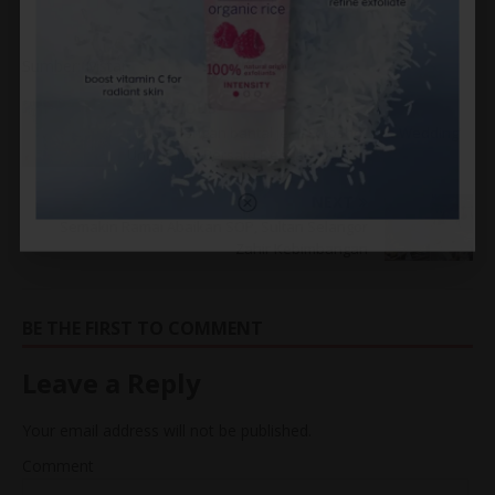
Sumber: Mstar
PREVIOUS
“Tutup dengan bantal je..”- Fotoshot ‘Pre Wedding’
Unik Tema ‘Bersatu Dengan Alam’
NEXT
Semakin Ramai Abaikan SOP, Sultan Selangor
Zahir Kebimbangan
BE THE FIRST TO COMMENT
Leave a Reply
Your email address will not be published.
Comment