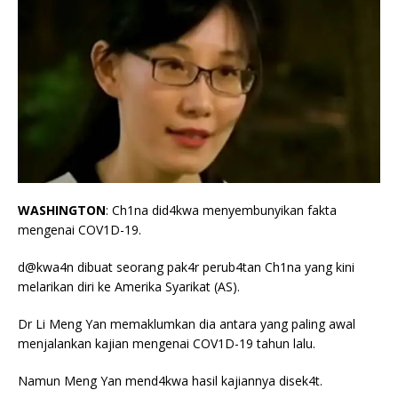
WASHINGTON
: Ch1na did4kwa menyembunyikan fakta
mengenai COV1D-19.
d@kwa4n dibuat seorang pak4r perub4tan Ch1na yang kini
melarikan diri ke Amerika Syarikat (AS).
Dr Li Meng Yan memaklumkan dia antara yang paling awal
menjalankan kajian mengenai COV1D-19 tahun lalu.
Namun Meng Yan mend4kwa hasil kajiannya disek4t.