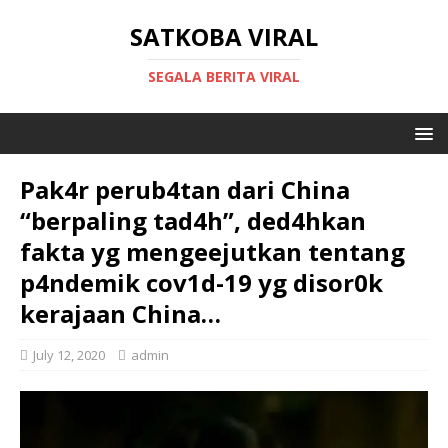
SATKOBA VIRAL
SEGALA BERITA VIRAL
Pak4r perub4tan dari China
“berpaling tad4h”, ded4hkan
fakta yg mengeejutkan tentang
p4ndemik cov1d-19 yg disor0k
kerajaan China…
July 12, 2020
admin