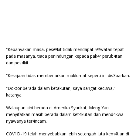
“Kebanyakan masa, pes@kit tidak mendapat r@watan tepat
pada masanya, tiada perlindungan kepada pak4r perub4tan
dan pes4kit.
“Kerajaan tidak membenarkan maklumat seperti ini dis3barkan.
“Doktor berada dalam ketakutan, saya sangat kec3wa,”
katanya.
Walaupun kini berada di Amerika Syarikat, Meng Yan
menyifatkan masih berada dalam ket4kutan dan mend4kwa
nyawanya ter4ncam.
COV1D-19 telah menyebabkan lebih setengah juta kem4tian di