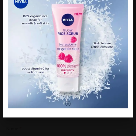
NEXT
Vida ‘pancing’ Cik B, nak hadiahkan Mercedes
Brabus RM3.2 juta tapi bersyarat!
BE THE FIRST TO COMMENT
Leave a Reply
Your email address will not be published.
Comment
Name
*