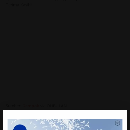
Terima Kasih!!
Sumber:
Gempak
via OHBULAN
PREVIOUS
“Jangan Guna Saya Untuk Glamor, Awak Doktor
Bukan Artis” – Lufya Omar