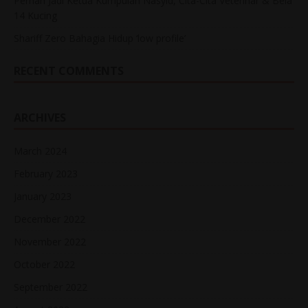
Pernah Jadi Ketua Kumpulan Nasyid, Cita-Cita Veterinar & Bela
14 Kucing
Shariff Zero Bahagia Hidup ‘low profile’
RECENT COMMENTS
ARCHIVES
March 2024
February 2023
January 2023
December 2022
November 2022
October 2022
September 2022