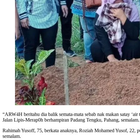
“ARW4H beritahu dia balik semata-mata sebab nak makan satay ‘air 
Jalan Lipis-Merap0h berhampiran Padang Tengku, Pahang, semalam.
Rahimah Yusoff, 75, berkata anaknya, Roziah Mohamed Yusof, 22, 
semalam.