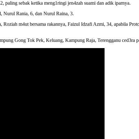
, paling sebak ketika meng1ringi jen4zah suami dan adik iparnya.
 Nurul Rania, 6, dan Nurul Raina, 3.
oziah m4ut bersama rakannya, Faizul Idzafi Azmi, 34, apabila Proton
ampung Gong Tok Pek, Keluang, Kampung Raja, Terengganu ced3ra p4r