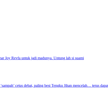
mar Joy Revfa untuk jadi madunya. Untung lah si suami
‘sampah’ cetus debat, paling best Tengku Jihan mencelah… terus dapat