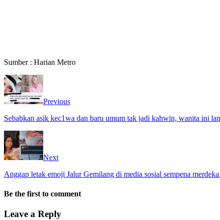
Sumber : Harian Metro
Previous
Sebabkan asik kec1wa dan baru umum tak jadi kahwin, wanita ini la
Next
Anggap letak emoji Jalur Gemilang di media sosial sempena merdeka 
Be the first to comment
Leave a Reply