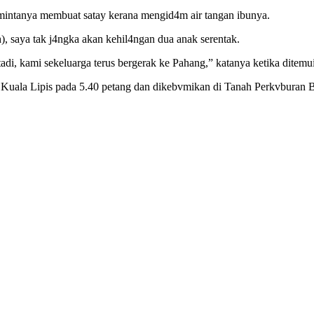
mintanya membuat satay kerana mengid4m air tangan ibunya.
 saya tak j4ngka akan kehil4ngan dua anak serentak.
, kami sekeluarga terus bergerak ke Pahang,” katanya ketika ditemui
l Kuala Lipis pada 5.40 petang dan dikebvmikan di Tanah Perkvburan Bu