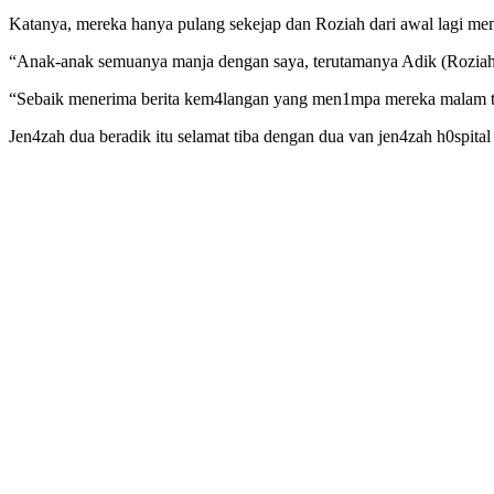
Katanya, mereka hanya pulang sekejap dan Roziah dari awal lagi me
“Anak-anak semuanya manja dengan saya, terutamanya Adik (Roziah),
“Sebaik menerima berita kem4langan yang men1mpa mereka malam tadi
Jen4zah dua beradik itu selamat tiba dengan dua van jen4zah h0spita