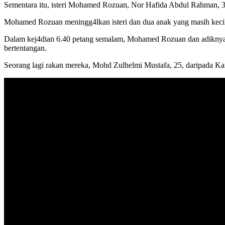
Sementara itu, isteri Mohamed Rozuan, Nor Hafida Abdul Rahman, 32
Mohamed Rozuan meningg4lkan isteri dan dua anak yang masih kecil,
Dalam kej4dian 6.40 petang semalam, Mohamed Rozuan dan adiknya, R
bertentangan.
Seorang lagi rakan mereka, Mohd Zulhelmi Mustafa, 25, daripada K