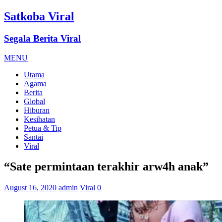
Satkoba Viral
Segala Berita Viral
MENU
Utama
Agama
Berita
Global
Hiburan
Kesihatan
Petua & Tip
Santai
Viral
“Sate permintaan terakhir arw4h anak”
August 16, 2020
admin
Viral
0