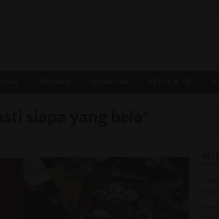
LOBAL
HIBURAN
KESIHATAN
PETUA & TIP
S
sti siapa yang bela”
zed
0
REC
Saya 
Titik
Perna
Veter