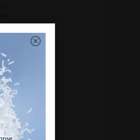
2022
 2022
2022
 2022
h 2022
uary 2022
ry 2022
mber 2021
mber 2021
ber 2021
ember 2021
st 2021
2021