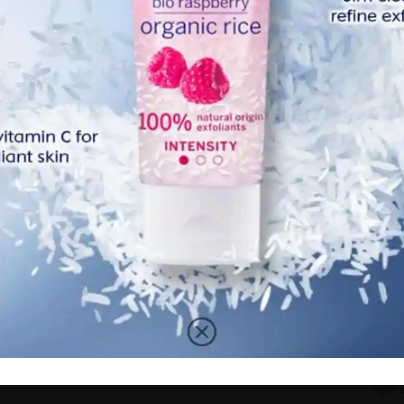
April
ediaman yang mempunyai anj!ng peliharaan dan akan
Marc
akan SlTA secara p4ksa.”
Febr
ntar ke z00 yang diuruskan oleh ker@jaan atau dijual ke
Janua
nj!ng.
Dece
Nove
Octo
Sept
Augu
July 
June
Octo
May 
April