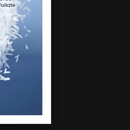
 2021
h 2021
uary 2021
ry 2021
mber 2020
mber 2020
ber 2020
ember 2020
st 2020
2020
 2020
ber 2019
2019
 2019