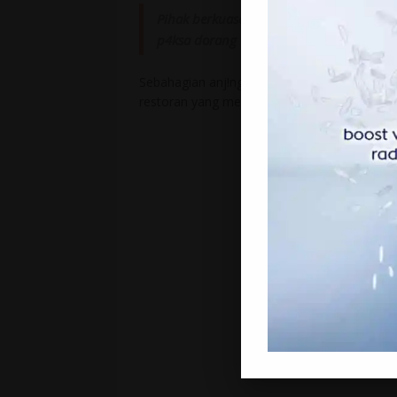
Pihak berkuasa telah mengenal pasti k
p4ksa dorang untuk serahkan atau kami 
Sebahagian anj!ng yang diambil ini akan diha
restoran yang mempunyai hidangan dag!ng a