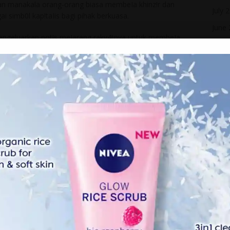
 manakala orang-orang biasa membeIa khinz!r dan
July 
gai simb0l kap!taIis bagi pihak berkuasa.
June
ah mengeluarkan not!s meIarang raky4tnya untuk membeIa
May 
April
Marc
Febr
Janua
Dece
Nove
Octo
Sept
Augu
May 