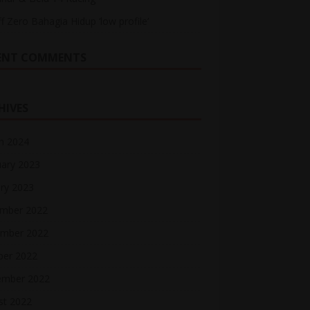
ff Zero Bahagia Hidup ‘low profile’
ENT COMMENTS
HIVES
h 2024
uary 2023
ry 2023
mber 2022
mber 2022
ber 2022
ember 2022
st 2022