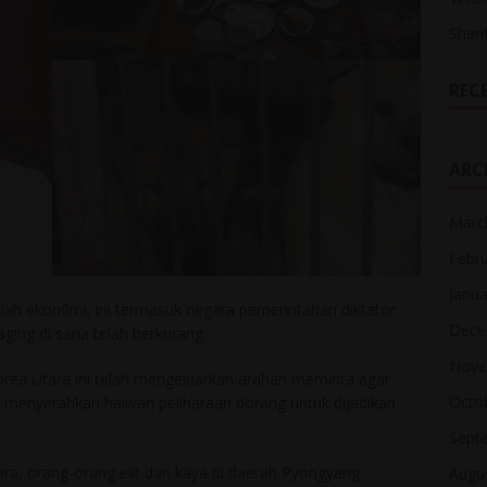
Shari
REC
ARC
Marc
Febr
Janua
ah ekon0mi, ini termasuk negara pemerintahan diktator
Dece
!ng di sana telah berkurang.
Nove
Korea Utara ini telah mengeluarkan arahan meminta agar
Octo
tu menyerahkan haiwan peliharaan dorang untuk dijadikan
Sept
ara, orang-orang elit dan kaya di daerah Pyongyang
Augu