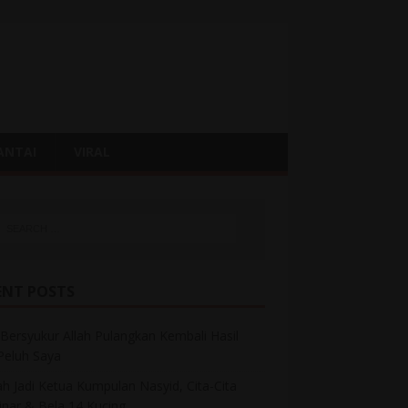
ANTAI
VIRAL
ENT POSTS
Bersyukur Allah Pulangkan Kembali Hasil
 Peluh Saya
h Jadi Ketua Kumpulan Nasyid, Cita-Cita
inar & Bela 14 Kucing