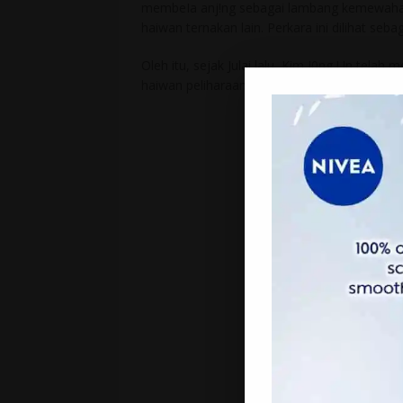
membeIa anj!ng sebagai lambang kemewahan
haiwan ternakan lain. Perkara ini dilihat seba
Oleh itu, sejak Julai lalu, Kim J0ng Un tel
haiwan peliharaan, lap0r
Sky News
.