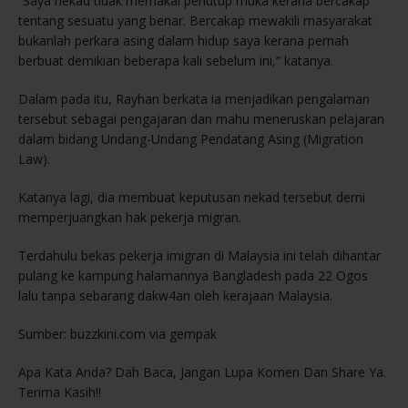
“Saya nekad tidak memakai penutup muka kerana bercakap
tentang sesuatu yang benar. Bercakap mewakili masyarakat
bukanlah perkara asing dalam hidup saya kerana pernah
berbuat demikian beberapa kali sebelum ini,” katanya.
Dalam pada itu, Rayhan berkata ia menjadikan pengalaman
tersebut sebagai pengajaran dan mahu meneruskan pelajaran
dalam bidang Undang-Undang Pendatang Asing (Migration
Law).
Katanya lagi, dia membuat keputusan nekad tersebut demi
memperjuangkan hak pekerja migran.
Terdahulu bekas pekerja imigran di Malaysia ini telah dihantar
pulang ke kampung halamannya Bangladesh pada 22 Ogos
lalu tanpa sebarang dakw4an oleh kerajaan Malaysia.
Sumber: buzzkini.com via gempak
Apa Kata Anda? Dah Baca, Jangan Lupa Komen Dan Share Ya.
Terima Kasih!!