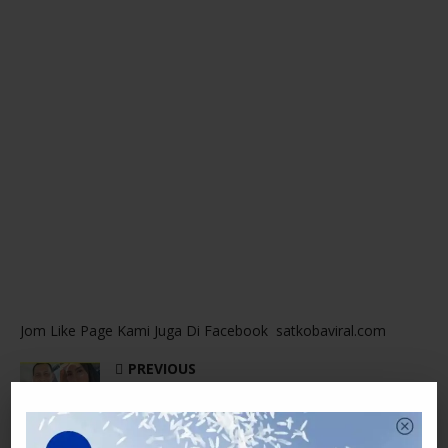
Jom Like Page Kami Juga Di Facebook satkobaviral.com
PREVIOUS
Tersilap Pilih Suami. Warganet Tergamam Dengan
Pengakuan Wany Hasrita Kata Semuanya Berakhir.
Tak Sangka Ini Rupa Rupanya Yang Berlaku Pada