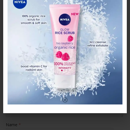
Dirinya
NEXT
Tak Sangka! Ali Puteh Dedah Punca Sebenar Tak
Hantar Ibunya Ke Mahkamah
BE THE FIRST TO COMMENT
Leave a Reply
Your email address will not be published.
Comment
Name
*