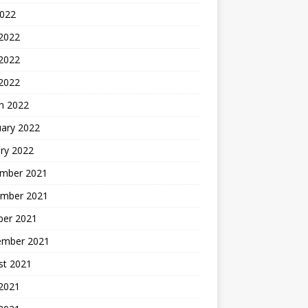
2022
 2022
2022
 2022
h 2022
uary 2022
ry 2022
mber 2021
mber 2021
ber 2021
ember 2021
st 2021
2021