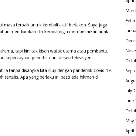
April
Marc
Febr
i masa terbaik untuk kembali aktif berlakon. Saya juga
Janua
 tahun mendiamkan diri kerana ingin membesarkan anak
Dece
Nove
 drama, tapi kini tak kisah watak utama atau pembantu.
 kepercayaan penerbit dan stesen televisyen.
Octo
pabila tanpa disangka kita diuji dengan pandemik Covid-19.
Sept
tertulis. Apa yang berlaku ini pasti ada hikmah di
Augu
July 
June
Octo
May 
April