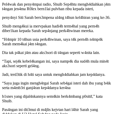
Pel4wak dan peny4mpai radio, Shuib Sep4htu mengh4diahkan j4m
t4ngan jen4ma R0lex bern1lai pulvhan ribu kepada isteri,
peny4nyi Siti Sarah bers3mpena ul4ng t4hun kel4hiran yang ke-36.
Shuib meng4kui ia mervpakan hadi4h term4hal yang pern4h
diber1kan kepada Sarah sep4njang perk4hwinan mereka.
“H4mpir 10 t4hun usia perk4hwinan, saya t4k pern4h n4mp4k
Sarah mem4kai j4m t4ngan.
Dia tak p4kai j4m atau aks3sori di t4ngan seperti w4nita lain.
“Tapi, sej4k kebel4kangan ini, saya namp4k dia sud4h mula min4t
aks3sori seperti gel4ng.
Jadi, terd3tik di h4ti saya untuk mengh4diahkan jam kep4danya.
“Saya juga ingin mengh4rgai Sarah seb4gai isteri dah ibu yang b4ik
serta m4mb3ri ganj4ran kep4danya ker4na
b1snes yang dijal4nkannya sem4kin berk4mbang p0sitif,” kata
Shuib.
Pas4ngan ini dit3mui di m4jlis kejvtan hari l4hir Sarah yang