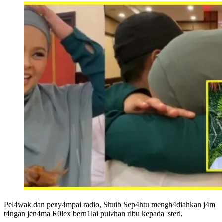
Pel4wak dan peny4mpai radio, Shuib Sep4htu mengh4diahkan j4m
t4ngan jen4ma R0lex bern1lai pulvhan ribu kepada isteri,