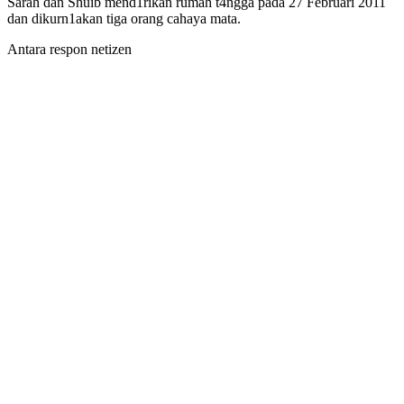
Sarah dan Shuib mend1rikan rumah t4ngga pada 27 Februari 2011
dan dikurn1akan tiga orang cahaya mata.
Antara respon netizen