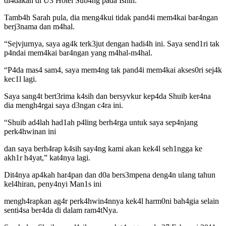
di4dakan di U3 Hotel Sub4ng pada Isnin.
Tamb4h Sarah pula, dia meng4kui tidak pand4i mem4kai bar4ngan
berj3nama dan m4hal.
“Sejvjurnya, saya ag4k terk3jut dengan hadi4h ini. Saya send1ri tak
p4ndai mem4kai bar4ngan yang m4hal-m4hal.
“P4da mas4 sam4, saya mem4ng tak pand4i mem4kai akses0ri sej4k
kec1l lagi.
Saya sang4t bert3rima k4sih dan bersyvkur kep4da Shuib ker4na
dia mengh4rgai saya d3ngan c4ra ini.
“Shuib ad4lah had1ah p4ling berh4rga untuk saya sep4njang
perk4hwinan ini
dan saya berh4rap k4sih say4ng kami akan kek4l seh1ngga ke
akh1r h4yat,” kat4nya lagi.
Dit4nya ap4kah har4pan dan d0a bers3mpena deng4n ulang tahun
kel4hiran, peny4nyi Man1s ini
mengh4rapkan ag4r perk4hwin4nnya kek4l harm0ni bah4gia selain
senti4sa ber4da di dalam ram4tNya.