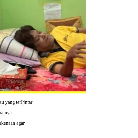
u yang terI4ntar
natnya.
erkenaan agar