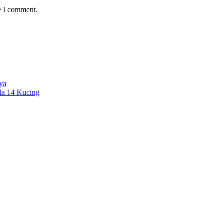
e I comment.
ya
la 14 Kucing