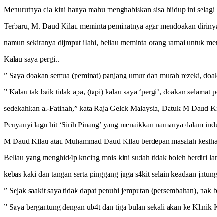
Menurutnya dia kini hanya mahu menghabiskan sisa hiidup ini selagi 
Terbaru, M. Daud Kilau meminta peminatnya agar mendoakan dirinya 
namun sekiranya dijmput iIahi, beliau meminta orang ramai untuk m
Kalau saya pergi..
” Saya doakan semua (peminat) panjang umur dan murah rezeki, doak
” Kalau tak baik tidak apa, (tapi) kalau saya ‘pergi’, doakan selamat p
sedekahkan al-Fatihah,” kata Raja Gelek Malaysia, Datuk M Daud Ki
Penyanyi lagu hit ‘Sirih Pinang’ yang menaikkan namanya dalam indust
M Daud Kilau atau Muhammad Daud Kilau berdepan masalah kesihata
Beliau yang menghid4p kncing mnis kini sudah tidak boleh berdiri la
kebas kaki dan tangan serta pinggang juga s4kit selain keadaan jntung
” Sejak saakit saya tidak dapat penuhi jemputan (persembahan), nak be
” Saya bergantung dengan ub4t dan tiga bulan sekali akan ke Klinik