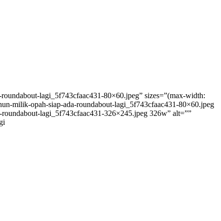
a-roundabout-lagi_5f743cfaac431-80×60.jpeg” sizes=”(max-width:
hun-milik-opah-siap-ada-roundabout-lagi_5f743cfaac431-80×60.jpeg
a-roundabout-lagi_5f743cfaac431-326×245.jpeg 326w” alt=””
gi