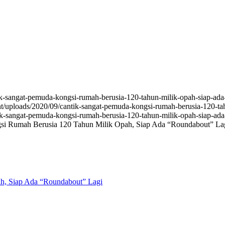
ik-sangat-pemuda-kongsi-rumah-berusia-120-tahun-milik-opah-siap-ad
t/uploads/2020/09/cantik-sangat-pemuda-kongsi-rumah-berusia-120-ta
ik-sangat-pemuda-kongsi-rumah-berusia-120-tahun-milik-opah-siap-ad
i Rumah Berusia 120 Tahun Milik Opah, Siap Ada “Roundabout” La
h, Siap Ada “Roundabout” Lagi