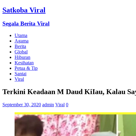
Satkoba Viral
Segala Berita Viral
Utama
Agama
Berita
Global
Hiburan
Kesihatan
Petua & Tip
Santai
Viral
Terkini Keadaan M Daud KiIau, Kalau Say
September 30, 2020
admin
Viral
0