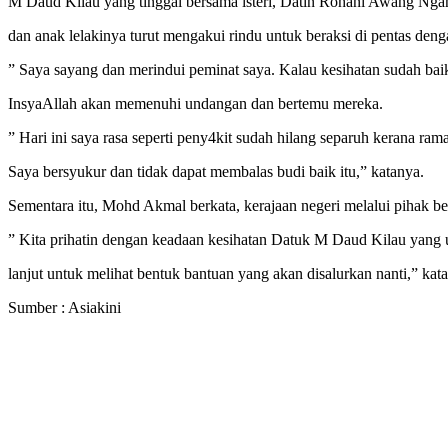
M Daud Kilau yang tinggal bersama isteri, Datin Rohani Awang Ngah
dan anak lelakinya turut mengakui rindu untuk beraksi di pentas de
” Saya sayang dan merindui peminat saya. Kalau kesihatan sudah bai
InsyaAllah akan memenuhi undangan dan bertemu mereka.
” Hari ini saya rasa seperti peny4kit sudah hilang separuh kerana r
Saya bersyukur dan tidak dapat membalas budi baik itu,” katanya.
Sementara itu, Mohd Akmal berkata, kerajaan negeri melalui pihak be
” Kita prihatin dengan keadaan kesihatan Datuk M Daud Kilau yang 
lanjut untuk melihat bentuk bantuan yang akan disalurkan nanti,” kat
Sumber : Asiakini