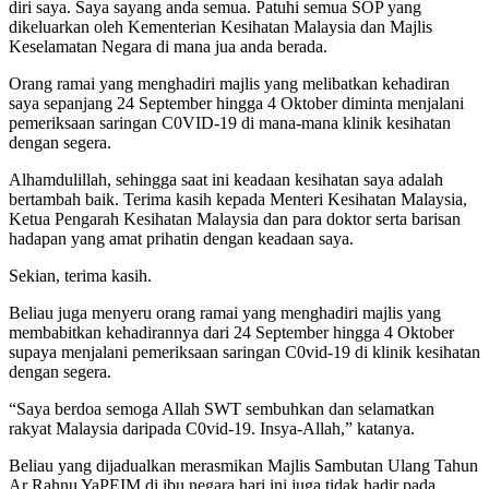
diri saya. Saya sayang anda semua. Patuhi semua SOP yang
dikeluarkan oleh Kementerian Kesihatan Malaysia dan Majlis
Keselamatan Negara di mana jua anda berada.
Orang ramai yang menghadiri majlis yang melibatkan kehadiran
saya sepanjang 24 September hingga 4 Oktober diminta menjalani
pemeriksaan saringan C0VID-19 di mana-mana klinik kesihatan
dengan segera.
Alhamdulillah, sehingga saat ini keadaan kesihatan saya adalah
bertambah baik. Terima kasih kepada Menteri Kesihatan Malaysia,
Ketua Pengarah Kesihatan Malaysia dan para doktor serta barisan
hadapan yang amat prihatin dengan keadaan saya.
Sekian, terima kasih.
Beliau juga menyeru orang ramai yang menghadiri majlis yang
membabitkan kehadirannya dari 24 September hingga 4 Oktober
supaya menjalani pemeriksaan saringan C0vid-19 di klinik kesihatan
dengan segera.
“Saya berdoa semoga Allah SWT sembuhkan dan selamatkan
rakyat Malaysia daripada C0vid-19. Insya-Allah,” katanya.
Beliau yang dijadualkan merasmikan Majlis Sambutan Ulang Tahun
Ar Rahnu YaPEIM di ibu negara hari ini juga tidak hadir pada