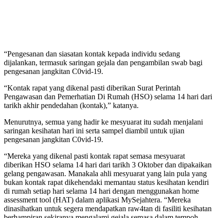
“Pengesanan dan siasatan kontak kepada individu sedang
dijalankan, termasuk saringan gejala dan pengambilan swab bagi
pengesanan jangkitan C0vid-19.
“Kontak rapat yang dikenal pasti diberikan Surat Perintah
Pengawasan dan Pemerhatian Di Rumah (HSO) selama 14 hari dari
tarikh akhir pendedahan (kontak),” katanya.
Menurutnya, semua yang hadir ke mesyuarat itu sudah menjalani
saringan kesihatan hari ini serta sampel diambil untuk ujian
pengesanan jangkitan C0vid-19.
“Mereka yang dikenal pasti kontak rapat semasa mesyuarat
diberikan HSO selama 14 hari dari tarikh 3 Oktober dan dipakaikan
gelang pengawasan. Manakala ahli mesyuarat yang lain pula yang
bukan kontak rapat dikehendaki memantau status kesihatan kendiri
di rumah setiap hari selama 14 hari dengan menggunakan home
assessment tool (HAT) dalam aplikasi MySejahtera. “Mereka
dinasihatkan untuk segera mendapatkan raw4tan di fasiliti kesihatan
berhampiran sekiranya mengalami gejala semasa dalam tempoh