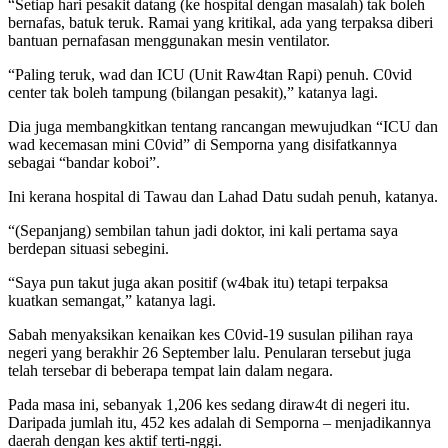
“Setiap hari pesakit datang (ke hospital dengan masalah) tak boleh
bernafas, batuk teruk. Ramai yang kritikal, ada yang terpaksa diberi
bantuan pernafasan menggunakan mesin ventilator.
“Paling teruk, wad dan ICU (Unit Raw4tan Rapi) penuh. C0vid
center tak boleh tampung (bilangan pesakit),” katanya lagi.
Dia juga membangkitkan tentang rancangan mewujudkan “ICU dan
wad kecemasan mini C0vid” di Semporna yang disifatkannya
sebagai “bandar koboi”.
Ini kerana hospital di Tawau dan Lahad Datu sudah penuh, katanya.
“(Sepanjang) sembilan tahun jadi doktor, ini kali pertama saya
berdepan situasi sebegini.
“Saya pun takut juga akan positif (w4bak itu) tetapi terpaksa
kuatkan semangat,” katanya lagi.
Sabah menyaksikan kenaikan kes C0vid-19 susulan pilihan raya
negeri yang berakhir 26 September lalu. Penularan tersebut juga
telah tersebar di beberapa tempat lain dalam negara.
Pada masa ini, sebanyak 1,206 kes sedang diraw4t di negeri itu.
Daripada jumlah itu, 452 kes adalah di Semporna – menjadikannya
daerah dengan kes aktif terti-nggi.