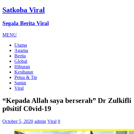
Satkoba Viral
Segala Berita Viral
MENU
Utama
Agama
Berita
Global
Hiburan
Kesihatan
Petua & Tip
Santai
Viral
“Kepada Allah saya berserah” Dr Zulkifli
p0sitif C0vid-19
October 5, 2020
admin
Viral
0