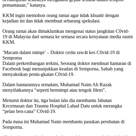
pemantauan,” katanya.
KKM ingin memohon orang ramai agar tidak khuatir dengan
kejadian ini dan tidak membuat sebarang spekulasi.
Orang ramai akan dimaklumkan mengenai status jangkitan C0vid-
19 di Malaysia dari semasa ke semasa secara kenyataan media rasmi
KKM.
‘Macam dalam mimpi’ – Doktor cerita raw4t kes C0vid-19 di
Semporna
Dalam perkembangan terkini, Seorang doktor membuat hantaran di
Facebook bagi menunjukkan keadan di Semporna, Sabah yang
menyaksikan penin-gkatan C0vid-19.
Dalam hantarannya semalam, Muhamad Naim Ab Razak
menyifatkannya “seperti bermimpi atau tengok filem”.
Menurut doktor itu, tiga bulan lalu dia membantu Jabatan
Kecemasan dan Trauma Hospital Lahad Datu untuk merangka
“pelan ben-cana” C0vid-19.
Pada masa ini Muhamad Naim membantu pasukan perubatan di
Semporna.