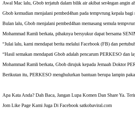
Awal Mac lalu, Gbob terjatuh dalam bilik air akibat ser4ngan angin
Gbob kemudian menjalani pembed4han pada tempvrung kepala bagi 
Bulan lalu, Gbob menjalani pembed4han memasang semula tempvrun
Mohammad Ramli berkata, pihaknya bersyukur dapat bersama SEN
“Julai lalu, kami mendapat berita melalui Facebook (FB) dan pertu
“Hasil semakan mendapati Gbob adalah pencarum PERKESO dan layak
Mohammad Ramli berkata, Gbob dirujuk kepada Jemaah Doktor PERK
Berikutan itu, PERKESO menghulurkan bantuan berupa lampin pakai bu
Apa Kata Anda? Dah Baca, Jangan Lupa Komen Dan Share Ya. Teri
Jom Like Page Kami Juga Di Facebook satkobaviral.com