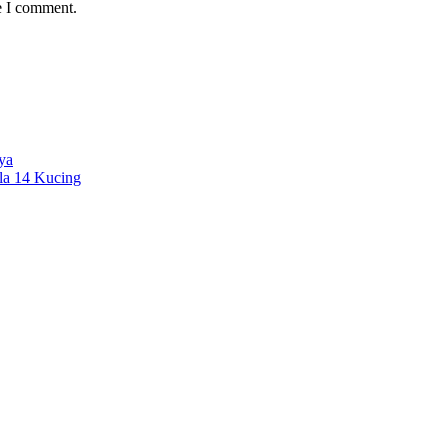
e I comment.
ya
la 14 Kucing