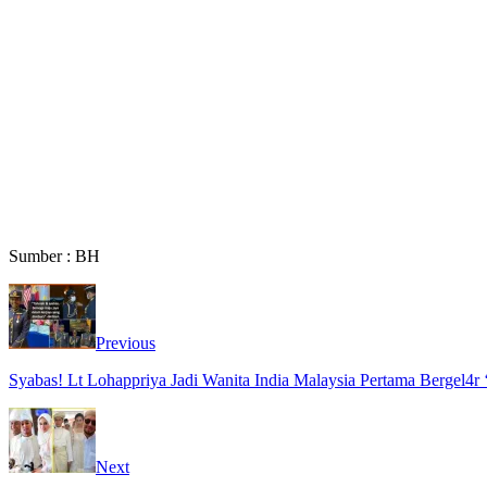
Sumber : BH
Previous
Syabas! Lt Lohappriya Jadi Wanita India Malaysia Pertama Bergel4r
Next