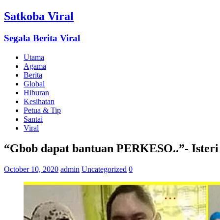
Satkoba Viral
Segala Berita Viral
Utama
Agama
Berita
Global
Hiburan
Kesihatan
Petua & Tip
Santai
Viral
“Gbob dapat bantuan PERKESO..”- Ister
October 10, 2020
admin
Uncategorized
0