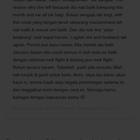
reason why she left because dia nak balik kampung this
month and we all tak bagi. Bukan sengaja tak bagi, with
this covid yang tengah teruk sekarang macammana lah
nak balik & masuk sini balik. Dan dia nak ikut “jalan
belakang” naik kapal haram. Lagilah me and husband tak
agree. Permit pun baru renew. Kita mintak dia balik
January depan bila covid semua ni dah reda so balik
dengan selamat naik flight & datang pun naik flight.
Bukan secara haram. Takpelah, pasti ada sesuatu Allah
nak tunjuk & ganti untuk kami. Anim, saya tau kamu akan
baca ni, terima kasih atas segala pertolongan selama ini
dan tinggalkan kami dengan cara ini. Semoga kamu
bahagia dengan keputusan kamu 😔
A post shared by
Betty Rahmad
(@bettyrahmad) on
Oct 8, 2020 at 9:08pm PDT