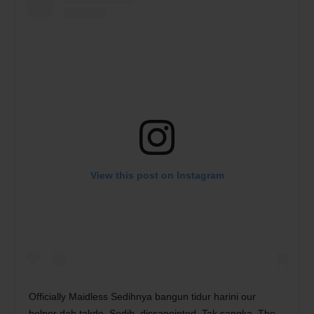
View this post on Instagram
Officially Maidless Sedihnya bangun tidur harini our
helper dah takde. Sedih, dissapointed. Tak sangka. The