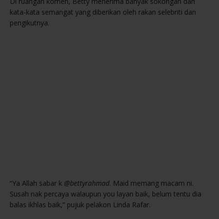
Di ruangan komen, Betty menerima banyak sokongan dan
kata-kata semangat yang diberikan oleh rakan selebriti dan
pengikutnya.
“Ya Allah sabar k
@bettyrahmad
. Maid memang macam ni.
Susah nak percaya walaupun you layan baik, belum tentu dia
balas ikhlas baik,” pujuk pelakon Linda Rafar.