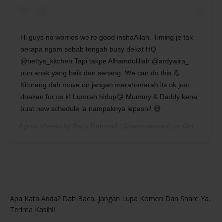
Hi guys no worries we’re good inshaAllah. Timing je tak
berapa ngam sebab tengah busy dekat HQ
@bettys_kitchen Tapi takpe Alhamdulillah @ardywira_
pun anak yang baik dan senang. We can do this 💪
Kitorang dah move on jangan marah-marah its ok just
doakan for us k! Lumrah hidup😘 Mummy & Daddy kena
buat new schedule la nampaknya lepasni! 😅
A post shared by
Betty Rahmad
(@bettyrahmad) on
Oct 9, 2020 at 3:08am PDT
Apa Kata Anda? Dah Baca, Jangan Lupa Komen Dan Share Ya.
Terima Kasih!!