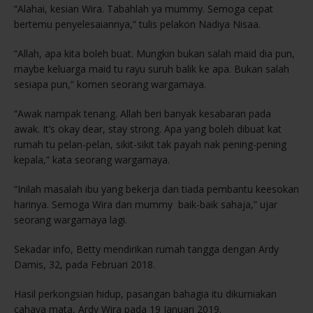
“Alahai, kesian Wira. Tabahlah ya mummy. Semoga cepat
bertemu penyelesaiannya,” tulis pelakon Nadiya Nisaa.
“Allah, apa kita boleh buat. Mungkin bukan salah maid dia pun,
maybe keluarga maid tu rayu suruh balik ke apa. Bukan salah
sesiapa pun,” komen seorang wargamaya.
“Awak nampak tenang. Allah beri banyak kesabaran pada
awak. It’s okay dear, stay strong. Apa yang boleh dibuat kat
rumah tu pelan-pelan, sikit-sikit tak payah nak pening-pening
kepala,” kata seorang wargamaya.
“Inilah masalah ibu yang bekerja dan tiada pembantu keesokan
harinya. Semoga Wira dan mummy baik-baik sahaja,” ujar
seorang wargamaya lagi.
Sekadar info, Betty mendirikan rumah tangga dengan Ardy
Damis, 32, pada Februari 2018.
Hasil perkongsian hidup, pasangan bahagia itu dikurniakan
cahaya mata, Ardy Wira pada 19 Januari 2019.