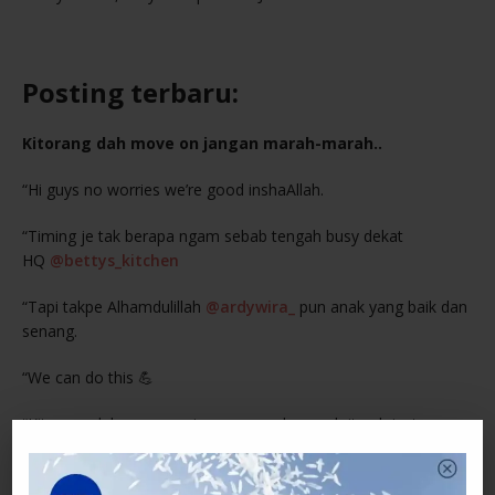
Posting terbaru:
Kitorang dah move on jangan marah-marah..
“Hi guys no worries we’re good inshaAllah.
“Timing je tak berapa ngam sebab tengah busy dekat
HQ
@bettys_kitchen
“Tapi takpe Alhamdulillah
@ardywira_
pun anak yang baik dan
senang.
“We can do this 💪
“Kitorang dah move on jangan marah-marah its ok just
doakan for us k!
“Lumrah hidup😘 Mummy & Daddy kena buat new schedule la