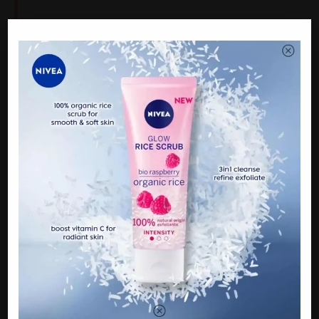
PREVIOUS
Ingatkan Dah Selesai, Sekali Ini Perkembangan
Terbaru Kes Sugu Pavithra
NEXT
“Dua Bulan Didignos Hid4p K4nser P4ru P4ru Tahap
4” – Sanjay Dutt
BE THE FIRST TO COMMENT
Leave a Reply
Your email address will not be published.