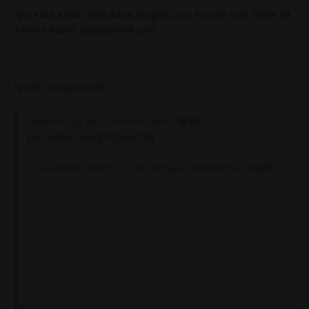
Apa Kata Anda? Dah Baca, Jangan Lupa Komen Dan Share Ya.
Terima Kasih!! satkobaviral.com
Kredit: Lobak Merah
Member tgh focus kawad online
pic.twitter.com/fFQ5nnzORf
— Uzumaki Miokto 𓅓 (@_meayour)
October 21, 2020