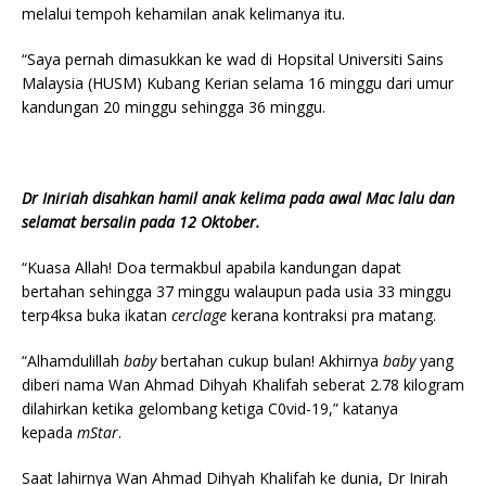
melalui tempoh kehamilan anak kelimanya itu.
“Saya pernah dimasukkan ke wad di Hopsital Universiti Sains
Malaysia (HUSM) Kubang Kerian selama 16 minggu dari umur
kandungan 20 minggu sehingga 36 minggu.
Dr Iniriah disahkan hamil anak kelima pada awal Mac lalu dan
selamat bersalin pada 12 Oktober.
“Kuasa Allah! Doa termakbul apabila kandungan dapat
bertahan sehingga 37 minggu walaupun pada usia 33 minggu
terp4ksa buka ikatan
cerclage
kerana kontraksi pra matang.
“Alhamdulillah
baby
bertahan cukup bulan! Akhirnya
baby
yang
diberi nama Wan Ahmad Dihyah Khalifah seberat 2.78 kilogram
dilahirkan ketika gelombang ketiga C0vid-19,” katanya
kepada
mStar
.
Saat lahirnya Wan Ahmad Dihyah Khalifah ke dunia, Dr Inirah