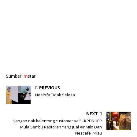
Sumber:
m
star
PREVIOUS
Neelofa Tidak Selesa
NEXT
“Jangan nak kelentong customer ya!” –KPDNHEP
Mula Serrbu Restoran Yang Jual Air Milo Dan
Nescafe P4lsu