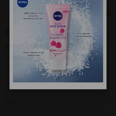
NEXT
Dah Bergelar Tunangan Orang, Kecantikan Anak
Perempuan DATO’ RAMLI MS Jadi Buat Mulut
BE THE FIRST TO COMMENT
Leave a Reply
Your email address will not be published.
Comment
Name
*