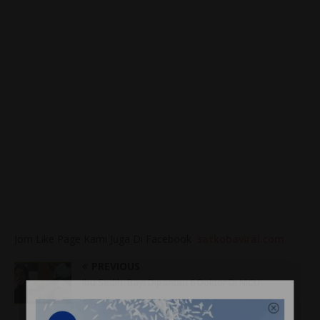
Jom Like Page Kami Juga Di Facebook
satkobaviral.com
PREVIOUS
Ibu Sedih, Bayi Dipantau 6 Doktor Di NICU