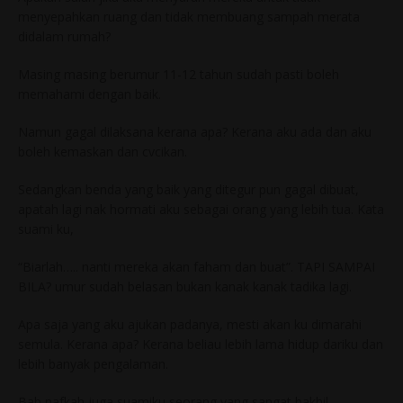
menyepahkan ruang dan tidak membuang sampah merata
didalam rumah?
Masing masing berumur 11-12 tahun sudah pasti boleh
memahami dengan baik.
Namun gagal dilaksana kerana apa? Kerana aku ada dan aku
boleh kemaskan dan cvcikan.
Sedangkan benda yang baik yang ditegur pun gagal dibuat,
apatah lagi nak hormati aku sebagai orang yang lebih tua. Kata
suami ku,
“Biarlah….. nanti mereka akan faham dan buat”. TAPI SAMPAI
BILA? umur sudah belasan bukan kanak kanak tadika lagi.
Apa saja yang aku ajukan padanya, mesti akan ku dimarahi
semula. Kerana apa? Kerana beliau lebih lama hidup dariku dan
lebih banyak pengalaman.
Bab nafkah juga suamiku seorang yang sangat bakhil.