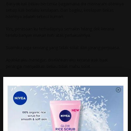
Banyak kali beliau bercerita bagaimana dia memarahi isterinya
setiap kali berlaku kesilapan. Dan bagiku, kesilapan bekas
isterinya adalah sekecil kuman.
Kini, perasaan ku terhadapnya semakin hilang dek kerana
terlalu banyak makan hati atas perlakuannya.
Suamiku juga seorang yang tidak solat dan jarang perpuasa.
Apabila aku menegur, disalahkan aku kerana asik buat
perangai menjadikan beliau tidak mahu solat.
Logik ke alasan tu? Solat dan puasa tu suruhan agama dan
semua nya bergantung dengan diri sendiri bukan orang lain.
Buat perangai pula apabila aku seringkali men4ngis kerana
terlalu berkecil hati.
Pernah juga aku cuba untuk slow talk dan menegur dengan
lembut agar dia dapat kurangkan am4rah dan bar4n akan
tetapi sekali lagi aku akan dipersalahkan dan ditngking bagai