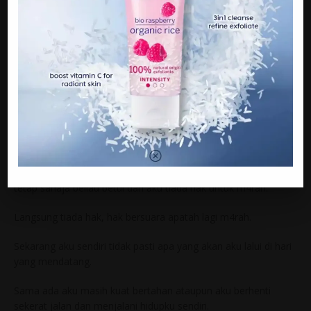
tiada hari esok.
Sudahnya, aku dimalukan dihadapan kawan kawan nya kerana
beliau suka mengadu dan memutar belit cerita pada orang lain.
Dia lebih suka orang membenci ku dan memberi pandangan
buruk padaku. Kerana apa?
Kerana dia sentiasa betul dan aku sentiasa salah dalam segala
perkara.
Walaupun selingkuh dengan mak janda beberapa kali k4ntoi,
tetap sahaja beliau betul dan aku tiada hak untuk m4rah.
Langsung tiada hak, hak bersuara apatah lagi m4rah.
Sekarang aku sendiri tidak pasti apa yang akan aku lalui di hari
yang mendatang.
Sama ada aku masih kuat bertahan ataupun aku berhenti
sekerat jalan dan menjalani hidupku sendiri.