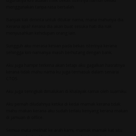
digunanya kini adalah milik bekas isterinya namun beliau
menggunakan tanpa rasa bersalah.
Banyak kali diminta untuk ditukar nama, mana mahunya dia.
Kerana apa? Kerana dia akan buat sesuka hati dia nak
menyusahkan kehidupan orang lain.
Sungguh aku merasa kesian pada bekas isterinya kerana
sehingga kini namanya masih berhutang dengan bank.
Aku juga hampir terkena akan tetapi aku gagalkan hasratnya
kerana tidak mahu nama ku juga termasuk dalam senarai
CTOS.
Aku juga seringkali dimalukan di khalayak ramai oleh suamiku.
Aku pernah diludahnya ketika di kedai mamak kerana tidak
mahu makan kerana aku sudah terlalu kenyang kerana makan
di jamuan di office.
Semua mata melihat ke arah kami, mamak mamak kat situ