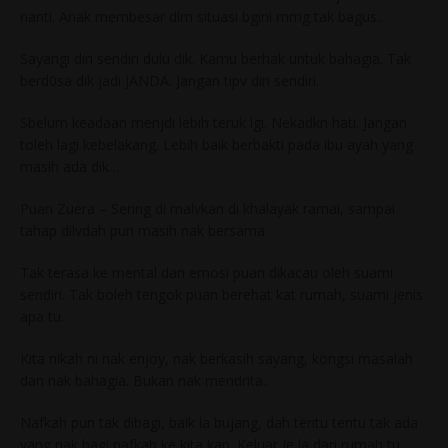
nanti. Anak membesar dlm situasi bgini mmg tak bagus..
Sayangi diri sendiri dulu dik. Kamu berhak untuk bahagia. Tak
berd0sa dik jadi JANDA. Jangan tipv diri sendiri.
Sbelum keadaan menjdi lebih teruk lgi. Nekadkn hati. Jangan
toleh lagi kebelakang. Lebih baik berbakti pada ibu ayah yang
masih ada dik…
Puan Zuera – Sering di malvkan di khalayak ramai, sampai
tahap dilvdah pun masih nak bersama.
Tak terasa ke mental dan emosi puan dikacau oleh suami
sendiri. Tak boleh tengok puan berehat kat rumah, suami jenis
apa tu.
Kita nikah ni nak enjoy, nak berkasih sayang, kongsi masalah
dan nak bahagia. Bukan nak mendrita..
Nafkah pun tak dibagi, baik la bujang, dah tentu tentu tak ada
yang nak bagi nafkah ke kita kan. Keluar je la dari rumah tu.