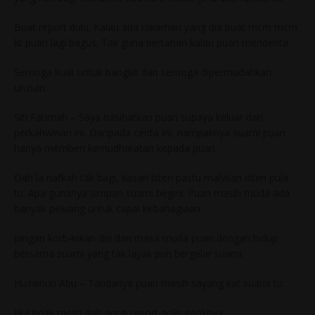
Buat report dulu. Kalau ada rakaman yang dia buat mcm mcm
kt puan lagi bagus. Tak guna bertahan kalau puan menderita.
Semoga kuat untuk bangkit dan semoga dipermudahkan
urusan.
Siti Fatimah – Saya nasihatkan puan supaya keluar dari
perkahwinan ini. Daripada cerita ini, nampaknya suami puan
hanya memberi kemudharatan kepada puan.
Dah la nafkah tak bagi, kasari isteri pastu malvkan isteri pula
tu. Apa gunanya simpan suami begini. Puan masih muda ada
banyak peluang untuk capai kebahagiaan.
Jangan korb4nkan diri dan masa muda puan dengan hidup
bersama suami yang tak layak pun bergelar suami.
Huzainun Abu – Tandanya puan masih sayang kat suami tu.
Jika tidak mesti dah pergi report polis esoknya.