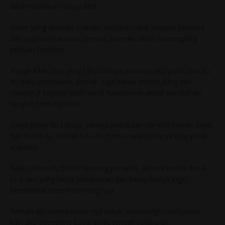
faham bahasa melayu kita.
Order yang dipesan suamiku tersalah catat pelayan tersebut
dan sejurus makanan sampai, suamiku terus menengking
pelayan tersebut.
Hanya Allah saja yang tahu betapa malunya aku pada saat itu.
Itu baru permulaan, pernah juga beliau menengking dan
mencarut kepada staff nya di handphone akibat perubahan
tempat bermesyuarat.
Disebabkan itu sahaja, semua perkataan tak elok keluar. Kecik
hati budak tu, berkali kali aku minta maaf padanya bagi pihak
suamiku.
Kalau dirumah, beliau seorang pemalas. Semua benda dari A
to Z aku yang harus laksanakan dan beliau hanya ingin
beristirehat seperti seorang raja.
Pernah aku mempelawa nya untuk menolongku menjemur
kain aku ditengking bagai singa tengah kelaparan.