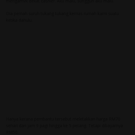
mengamvk dekat cashier. Aku malu, sungguh aku malu.
Dia pernah suruh tukang tukang kemas rumah kami suatu
ketika dahulu.
Hanya kerana pembantu tersebut meletakkan harga RM70
sehari dari jam 9 pagi hingga ke 5 petang. Tetapi dibayarnya
RM50.