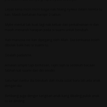
Lepas kena mcm mcm bagai nak hilang ny4wa dalam kereta tu
kan. Masih bertahan hampir 2 tahun.
Mybe mental tak kuat lagi nak keluar dari perkahwinan ni dan
masih menaruh harapan pada si suami untuk berubah.
Hati manusia nie kan dipegang oleh Allah. Dia berkuasa boleh
dibolak balik hati si suami tu.
Doalah padaNYA.
Amalan simple tapi berkesan, rajin rajin la sedekah bacaan
fatihah kat suami dan diri sendiri.
Satu hari nantui dia berubah dah mula solat baru lah ada anak
dengan dia.
Bimbang juga dengor tangisan anak kang dibaling pulok anak
tu ke dinding.