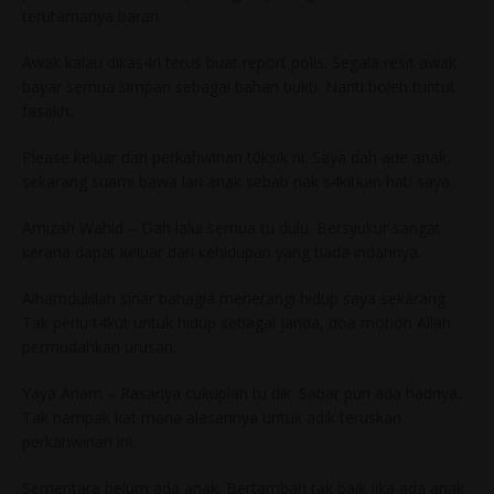
terutamanya baran.
Awak kalau dikas4ri terus buat report polis. Segala resit awak
bayar semua simpan sebagai bahan bukti. Nanti boleh tuntut
fasakh.
Please keluar dari perkahwinan t0ksik ni. Saya dah ade anak,
sekarang suami bawa lari anak sebab nak s4kitkan hati saya.
Amizah Wahid – Dah lalui semua tu dulu. Bersyukur sangat
kerana dapat keluar dari kehidupan yang tiada indahnya.
Alhamdulillah sinar bahagia menerangi hidup saya sekarang.
Tak perlu t4kut untuk hidup sebagai janda, doa mohon Allah
permudahkan urusan.
Yaya Anam – Rasanya cukuplah tu dik. Sabar pun ada hadnya.
Tak nampak kat mana alasannya untuk adik teruskan
perkahwinan ini.
Sementara belum ada anak. Bertambah tak baik jika ada anak