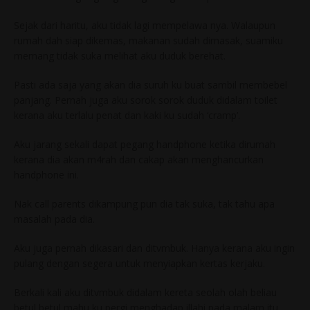
Sejak dari haritu, aku tidak lagi mempelawa nya. Walaupun
rumah dah siap dikemas, makanan sudah dimasak, suamiku
memang tidak suka melihat aku duduk berehat.
Pasti ada saja yang akan dia suruh ku buat sambil membebel
panjang. Pernah juga aku sorok sorok duduk didalam toilet
kerana aku terlalu penat dan kaki ku sudah ‘cramp’.
Aku jarang sekali dapat pegang handphone ketika dirumah
kerana dia akan m4rah dan cakap akan menghancurkan
handphone ini.
Nak call parents dikampung pun dia tak suka, tak tahu apa
masalah pada dia.
Aku juga pernah dikasari dan ditvmbuk. Hanya kerana aku ingin
pulang dengan segera untuk menyiapkan kertas kerjaku.
Berkali kali aku ditvmbuk didalam kereta seolah olah beliau
betul betul mahu ku pergi menghadap illahi pada malam itu.