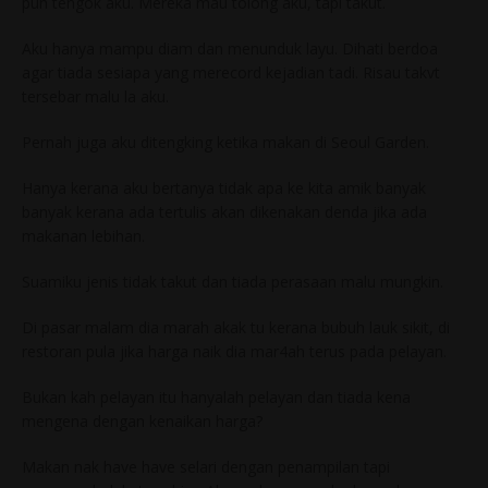
pun tengok aku. Mereka mau tolong aku, tapi takut.
Aku hanya mampu diam dan menunduk layu. Dihati berdoa
agar tiada sesiapa yang merecord kejadian tadi. Risau takvt
tersebar malu la aku.
Pernah juga aku ditengking ketika makan di Seoul Garden.
Hanya kerana aku bertanya tidak apa ke kita amik banyak
banyak kerana ada tertulis akan dikenakan denda jika ada
makanan lebihan.
Suamiku jenis tidak takut dan tiada perasaan malu mungkin.
Di pasar malam dia marah akak tu kerana bubuh lauk sikit, di
restoran pula jika harga naik dia mar4ah terus pada pelayan.
Bukan kah pelayan itu hanyalah pelayan dan tiada kena
mengena dengan kenaikan harga?
Makan nak have have selari dengan penampilan tapi