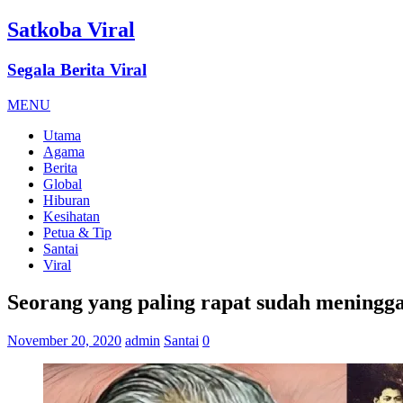
Satkoba Viral
Segala Berita Viral
MENU
Utama
Agama
Berita
Global
Hiburan
Kesihatan
Petua & Tip
Santai
Viral
Seorang yang paling rapat sudah meningga
November 20, 2020
admin
Santai
0