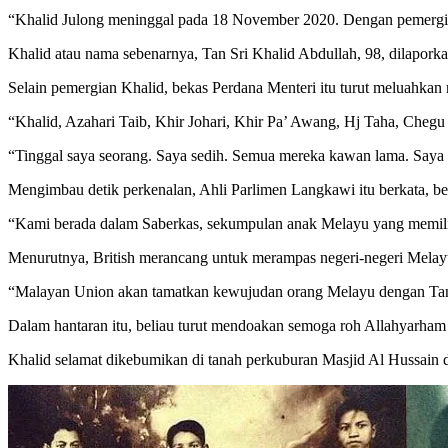
“Khalid Julong meninggal pada 18 November 2020. Dengan pemergian
Khalid atau nama sebenarnya, Tan Sri Khalid Abdullah, 98, dilapork
Selain pemergian Khalid, bekas Perdana Menteri itu turut meluahkan 
“Khalid, Azahari Taib, Khir Johari, Khir Pa’ Awang, Hj Taha, Chegu 
“Tinggal saya seorang. Saya sedih. Semua mereka kawan lama. Saya 
Mengimbau detik perkenalan, Ahli Parlimen Langkawi itu berkata, be
“Kami berada dalam Saberkas, sekumpulan anak Melayu yang memili
Menurutnya, British merancang untuk merampas negeri-negeri Melayu
“Malayan Union akan tamatkan kewujudan orang Melayu dengan Tan
Dalam hantaran itu, beliau turut mendoakan semoga roh Allahyarham 
Khalid selamat dikebumikan di tanah perkuburan Masjid Al Hussai