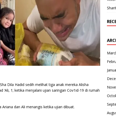
Shari
REC
ARC
Marc
Febr
Janua
Dece
tu Sha Dila Hadid sedih melihat tiga anak mereka Alisha
Nove
‘Ali, 1; ketika menjalani ujian saringan Cov1id-19 di rumah
Octo
Sept
 Ariana dan Ali menangis ketika ujian dibuat.
Augu