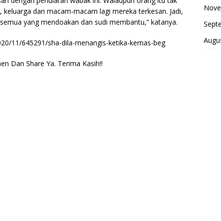
san dengan penularan wabak ini. Walaupun orang itu tak
Nove
ja, keluarga dan macam-macam lagi mereka terkesan. Jadi,
a semua yang mendoakan dan sudi membantu,” katanya.
Sept
Augu
020/11/645291/sha-dila-menangis-ketika-kemas-beg
n Dan Share Ya. Terima Kasih!!