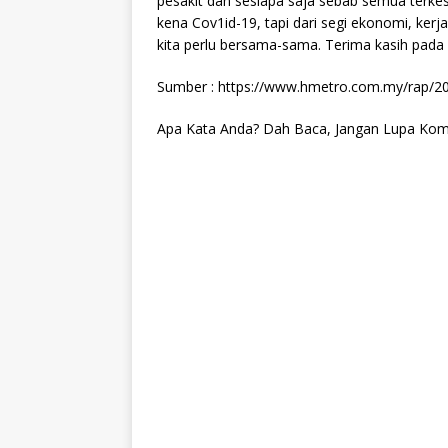
pesakit dan sesiapa saja sebab semua terke
kena Cov1id-19, tapi dari segi ekonomi, ker
kita perlu bersama-sama. Terima kasih pad
Sumber : https://www.hmetro.com.my/rap/2
Apa Kata Anda? Dah Baca, Jangan Lupa Kome