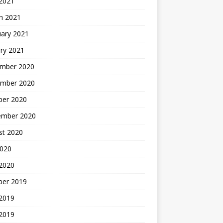
 2021
h 2021
uary 2021
ry 2021
mber 2020
mber 2020
ber 2020
ember 2020
st 2020
2020
 2020
ber 2019
2019
 2019