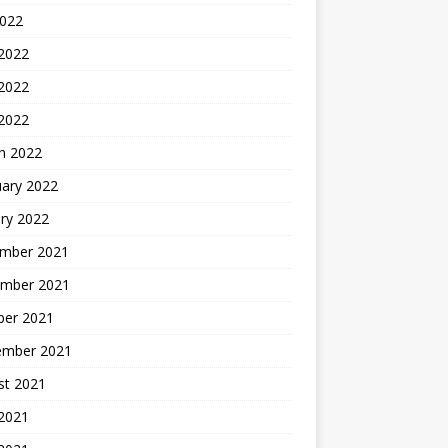
2022
 2022
2022
 2022
h 2022
uary 2022
ry 2022
mber 2021
mber 2021
ber 2021
ember 2021
st 2021
2021