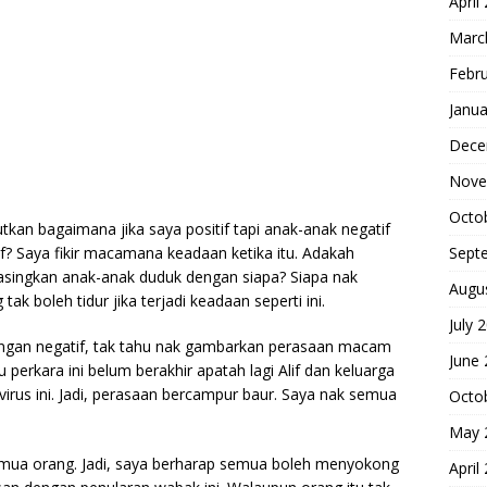
April
Marc
Febr
Janua
Dece
Nove
Octo
kan bagaimana jika saya positif tapi anak-anak negatif
Sept
if? Saya fikir macamana keadaan ketika itu. Adakah
iasingkan anak-anak duduk dengan siapa? Siapa nak
Augu
boleh tidur jika terjadi keadaan seperti ini.
July 
aringan negatif, tak tahu nak gambarkan perasaan macam
June
erkara ini belum berakhir apatah lagi Alif dan keluarga
virus ini. Jadi, perasaan bercampur baur. Saya nak semua
Octo
May 
mua orang. Jadi, saya berharap semua boleh menyokong
April