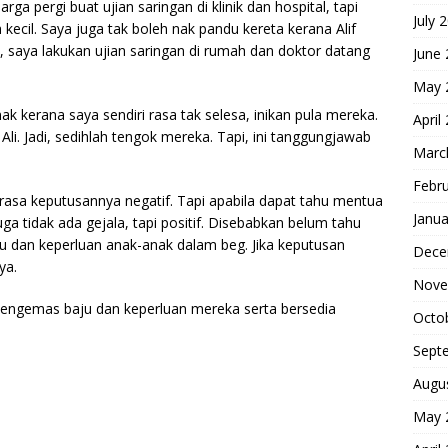
arga pergi buat ujian saringan di klinik dan hospital, tapi
July 
ecil. Saya juga tak boleh nak pandu kereta kerana Alif
, saya lakukan ujian saringan di rumah dan doktor datang
June
May 
ak kerana saya sendiri rasa tak selesa, inikan pula mereka.
April
i. Jadi, sedihlah tengok mereka. Tapi, ini tanggungjawab
Marc
Febr
rasa keputusannya negatif. Tapi apabila dapat tahu mentua
Janua
 juga tidak ada gejala, tapi positif. Disebabkan belum tahu
 dan keperluan anak-anak dalam beg. Jika keputusan
Dece
ya.
Nove
 mengemas baju dan keperluan mereka serta bersedia
Octo
Sept
Augu
May 