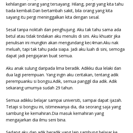
kehilangan orang yang tersayang. Hilang, pergi yang kita tahu
tiada kembali.Dan bertambah sakit, bila orang yang kita
sayang itu pergi meninggalkan kita dengan sesal.
Sesal tanpa noktah dan penghujung. Aku tak tahu sama ada
betul atau tidak tindakan aku menulis di sini. Aku khuatir jika
penulisan ini mungkin akan mengundang kec4man.Aku nak
meluah, tapi tak tahu pada siapa. Jadi aku luah di sini, semoga
dapat jadi pengajaran buat semua.
Aku anak sulung daripada lima beradik. Adikku dua lelaki dan
dua lagi perempuan. Yang ingin aku ceritakan, tentang adik
perempuanku si bongsu.Adik, semua panggil dia adik. Adik
sekarang umurnya sudah 29 tahun.
Semua adikku belajar sampai universiti, sampai dapat ijazah.
Tetapi si bongsu ini, istimewanya dia, dia seorang saja yang
sambung ke kemahiran.Dia masuk kemahiran yang
mengajarkan dia ilmu seni bina.
Sedang aku dan adik beradik yang lain sambung belajar ke