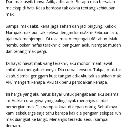
Dan mak asyik tanya. Adik, adik, adik. Betapa rasa bersalah
melekap di hati. Rasa berdosa tak cakna tentang kehidupan
mak.
Sampai mak sakit, kena jaga sehari dah jadi bingung. Kekok.
Nampak mak pun tak selesa dengan kami.Akhir Februari lalu,
ajal mak menjemput. Di usia mak menjengah 68 tahun. Mak
hembuloskan nafas terakhir di pangkuan adik. Nampak mudah
dan tenang mak pergi.
Di hayat-hayat mak yang terakhir, aku mohon maaf lewat
khilaf aku mengabaikannya. Dia cuma senyum. Takpa, mak tak
kisah. Sambil genggam kuat tangan adik.Aku tak salahkan mak.
Aku mengerti kenapa. Aku tak perlu persoalkan kenapa.
Ini harga yang aku harus bayar untuk pengabaian aku selama
ini. Adiklah orangnya yang paling layak menangis di atas
pemergian mak.Dia nampak kuat di depan orang. Sebaliknya
kami sekeluarga saja tahu berapa kali dia pengsan selepas r0h
mak diangkat ke langit. Menangis tersedu-sedu, sampai
demam.