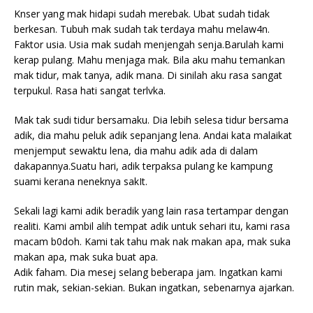
Knser yang mak hidapi sudah merebak. Ubat sudah tidak
berkesan. Tubuh mak sudah tak terdaya mahu melaw4n.
Faktor usia. Usia mak sudah menjengah senja.Barulah kami
kerap pulang. Mahu menjaga mak. Bila aku mahu temankan
mak tidur, mak tanya, adik mana. Di sinilah aku rasa sangat
terpukul. Rasa hati sangat terlvka.
Mak tak sudi tidur bersamaku. Dia lebih selesa tidur bersama
adik, dia mahu peluk adik sepanjang lena. Andai kata malaikat
menjemput sewaktu lena, dia mahu adik ada di dalam
dakapannya.Suatu hari, adik terpaksa pulang ke kampung
suami kerana neneknya sakIt.
Sekali lagi kami adik beradik yang lain rasa tertampar dengan
realiti. Kami ambil alih tempat adik untuk sehari itu, kami rasa
macam b0doh. Kami tak tahu mak nak makan apa, mak suka
makan apa, mak suka buat apa.
Adik faham. Dia mesej selang beberapa jam. Ingatkan kami
rutin mak, sekian-sekian. Bukan ingatkan, sebenarnya ajarkan.