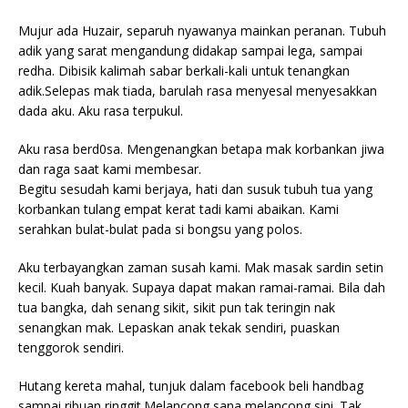
Mujur ada Huzair, separuh nyawanya mainkan peranan. Tubuh
adik yang sarat mengandung didakap sampai lega, sampai
redha. Dibisik kalimah sabar berkali-kali untuk tenangkan
adik.Selepas mak tiada, barulah rasa menyesal menyesakkan
dada aku. Aku rasa terpukul.
Aku rasa berd0sa. Mengenangkan betapa mak korbankan jiwa
dan raga saat kami membesar.
Begitu sesudah kami berjaya, hati dan susuk tubuh tua yang
korbankan tulang empat kerat tadi kami abaikan. Kami
serahkan bulat-bulat pada si bongsu yang polos.
Aku terbayangkan zaman susah kami. Mak masak sardin setin
kecil. Kuah banyak. Supaya dapat makan ramai-ramai. Bila dah
tua bangka, dah senang sikit, sikit pun tak teringin nak
senangkan mak. Lepaskan anak tekak sendiri, puaskan
tenggorok sendiri.
Hutang kereta mahal, tunjuk dalam facebook beli handbag
sampai ribuan ringgit.Melancong sana melancong sini. Tak