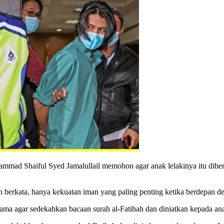
Shaiful Syed Jamalullail memohon agar anak lelakinya itu diberik
 berkata, hanya kekuatan iman yang paling pen­ting ketika berdepan d
ama agar sedekahkan bacaan surah al-Fatihah dan di­niatkan kepada an