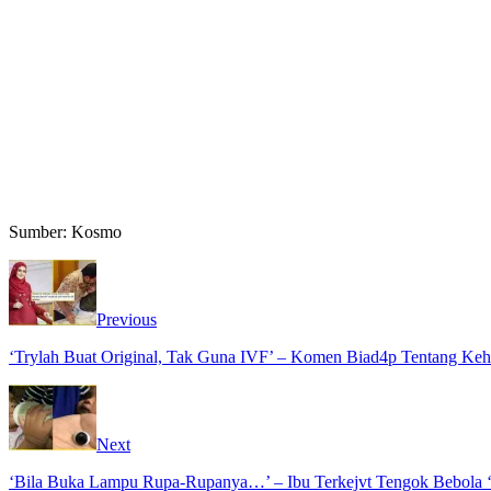
Sumber: Kosmo
Previous
‘Trylah Buat Original, Tak Guna IVF’ – Komen Biad4p Tentang Keha
Next
‘Bila Buka Lampu Rupa-Rupanya…’ – Ibu Terkejvt Tengok Bebola ‘