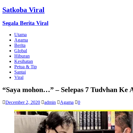
Satkoba Viral
Segala Berita Viral
Utama
Agama
Berita
Global
Hiburan
Kesihatan
Petua & Tip
Santai
Viral
“Saya mohon…” – Selepas 7 Tudvhan Ke At
December 2, 2020
admin
Agama
0