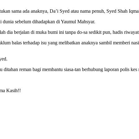
tukan sama ada anaknya, Da’i Syed atau nama penuh, Syed Shah Iqmal 
i dunia sebelum dihadapkan di Yaumul Mahsyar.
h dia berjalan di muka bumi ini tanpa do-sa sedikit pun, hadis riwayat 
maklum balas terhadap isu yang melibatkan anaknya sambil memberi n
yed.
u ditahan reman bagi membantu siasa-tan berhubung laporan polis kes 
ma Kasih!!