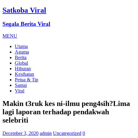
Satkoba Viral
Segala Berita Viral
MENU
Utama
Agama
Berita
Global
Hiburan
Kesihatan
Petua & Tip
Santai
Viral
Makin t3ruk kes ni-ilmu peng4sih?Lima
lagi laporan terhadap pendakwah
selebriti
December 3, 2020
admin
Uncategorized
0