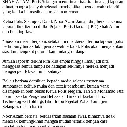
SHAH ALAM: Polis Selangor menerima kira-kira lima lagi laporan
dibuat mangsa jenayah seksual membabitkan pendakwah selebriti
yang ketika ini masih dalam tahanan reman.
Ketua Polis Selangor, Datuk Noor Azam Jamaludin, berkata semua
laporan itu diterima di Ibu Pejabat Polis Daerah (IPD) Shah Alam
dan Petaling Jaya.
“Siasatan masih berjalan, setakat ini dua daerah terima laporan polis
berhubung tindak laku pendakwah terbabit. Polis akan menjalankan
siasatan mengikut peruntukan undang-undang.
Jumlah laporan terkini kira-kira empat hingga lima, jadi kita
menggesa semua tampil ke hadapan sekiranya mereka menjadi
mangsa pendakwah ini,” katanya.
Beliau berkata demikian kepada media selepas menerima
sumbangan pelitup muka dan cecair pembasmi kuman yang
disampaikan oleh bekas Ketua Polis Negara, Tan Sri Mohamad Fuzi
Harun, selaku Pengerusi Bebas dan Bukan Eksekutif Inix
Technologies Holdings Bhd di Ibu Pejabat Polis Kontinjen
Selangor, di sini hari ini.
Noor Azam berkata, berdasarkan siasatan awal, pihaknya tidak
menolak kemungkinan mangsa mudah tertarik dengan cara
pendakwah itu meyakinkan mereka.