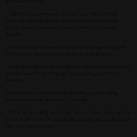
pendkwah selebriti.
” Tolonglah jaga, termasuk diri saya. Saya ‘tok sey’ (tidak
mahu) dengar penc4buIan,” katanya ketika berucap pada
majlis Tausiyah bersama pendkwah selebriti di sini pada
Khamis.
Zulkifli berkata, kes jnyah membabitkan golongan pendkwah
selebriti pasti akan mendapat liputan meluas di media.
” Kalau ustaz dengan gambar-gambar sekali (dipaparkan dalam
media), dua minit kita tahu dah siapa (orang yang terlibat),”
katanya.
Zulkifli berkata, para pendkwah selebriti juga perlu saling
nasihat menasihati antara satu sama lain.
” Pertama, kita saling menasihati. Sesama Islam, salah satunya
dalam majlis seperti ini, apabila kita bersama dekat satu sama
lain, ingat mengingatkan.