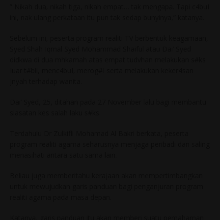
” Nikah dua, nikah tiga, nikah empat… tak mengapa. Tapi c4buI
ini, nak ulang perkataan itu pun tak sedap bunyinya,” katanya.
Sebelum ini, peserta program realiti TV berbentuk keagamaan,
Syed Shah Iqmal Syed Mohammad Shaiful atau Dai’ Syed
didkwa di dua mhkamah atas empat tudvhan melakukan s#ks
Iuar t#bii, menc4buI, merog#I serta melakukan keker4san
jnyah terhadap wanita.
Dai’ Syed, 25, ditahan pada 27 November lalu bagi membantu
siasatan kes salah laku s#ks.
Terdahulu Dr Zulkifli Mohamad Al Bakri berkata, peserta
program realiti agama seharusnya menjaga peribadi dan saling
menasihati antara satu sama lain.
Beliau juga memberitahu kerajaan akan mempertimbangkan
untuk mewujudkan garis panduan bagi penganjuran program
realiti agama pada masa depan.
Katanya, garis panduan itu akan memberi suatu pemahaman