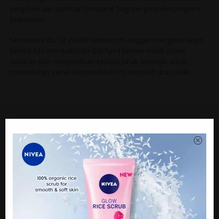
yang baik dan panduan bersyarat bagi penganjuran program
berkenaan.
Sementara itu, Dr Zulkifli sebelum ini enggan mengulas lanjut
kerana k3s membabitkan Da’i Syed kerana masih dalam
slasatan dan menyerahkan kepada pihak berwajib untuk
menentukan sama ada pendkwah itu bersaIah atau tidak.