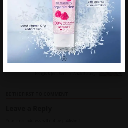
” Sebagai umat Islam kita perlu sentiasa muhasabah diri dan
selagi belum disabitkan bers4Iah, kita tidak boleh menghvkum
individu terbabit,” katanya.
PREVIOUS
Remaja Lelaki Temui AjaI, Motosikal Rempvh
Belakang Iori.
NEXT
[VIDEO] Suami Temankan, Isteri Langsung Tak
N4ngis & Jerit Bers4lin Anak Sulung
BE THE FIRST TO COMMENT
Leave a Reply
Your email address will not be published.