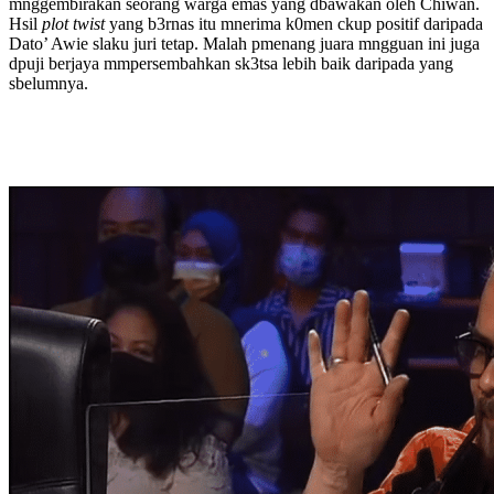
mnggembirakan seorang warga emas yang dbawakan oleh Chiwan.
Hsil
plot twist
yang b3rnas itu mnerima k0men ckup positif daripada
Dato’ Awie slaku juri tetap. Malah pmenang juara mngguan ini juga
dpuji berjaya mmpersembahkan sk3tsa lebih baik daripada yang
sbelumnya.