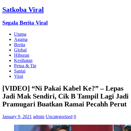
Satkoba Viral
Segala Berita Viral
Utama
Agama
Berita
Global
Hiburan
Kesihatan
Petua & Tip
Santai
Viral
[VIDEO] “Ni Pakai Kabel Ke?” – Lepas
Jadi Mak Sendiri, Cik B Tampil Lagi Jadi
Pramugari Buatkan Ramai Pecahh Perut
January 9, 2021
admin
Uncategorized
0