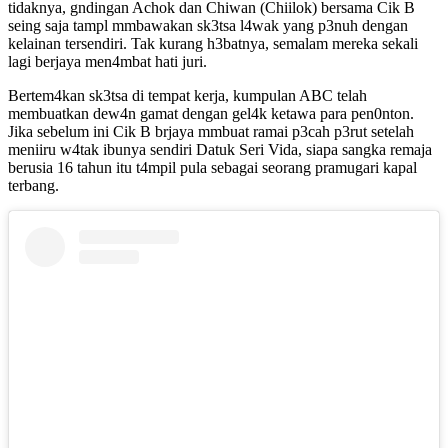
tidaknya, gndingan Achok dan Chiwan (Chiilok) bersama Cik B
seing saja tampl mmbawakan sk3tsa l4wak yang p3nuh dengan
kelainan tersendiri. Tak kurang h3batnya, semalam mereka sekali
lagi berjaya men4mbat hati juri.
Bertem4kan sk3tsa di tempat kerja, kumpulan ABC telah
membuatkan dew4n gamat dengan gel4k ketawa para pen0nton.
Jika sebelum ini Cik B brjaya mmbuat ramai p3cah p3rut setelah
meniiru w4tak ibunya sendiri Datuk Seri Vida, siapa sangka remaja
berusia 16 tahun itu t4mpil pula sebagai seorang pramugari kapal
terbang.