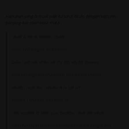
Hantaran yang di muat naik itu turut ditulis dengan kapsyen
panjang dan membuka mata ;
“Anak & Harta adalah UJIAN”
Allah SWT tengah uji Mommy..
Dulu I pernah share on my igtv my ttc journey.
How I change my doa untuk ada zur1at sendiri,
sebab I rasa doa I sebelum tu tak lut.
Salah I. I doa nak ada anak ja,
I tak explain kt Allah pun pasaipa I nak ada anak..
bila I habaq kt Dia niat I kenapa I nakkkk sangat ada