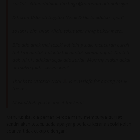
zur1at.. Alhamdulillah dia bagi @muhammadnoahzayn..
& harini Ustazah bagitau “Anak & Harta adalah Ujian”
so lani I dlm ujian Allah, takut tapi mmg bukak mata..
Bila ada anak mai rezeki kot lain pulak, mencurah curah
hat kita mintak hat kita tak mintak semua dapat.
Dia tgh
dok uji ni.. adakah sejak ada zuriat,
Mommy makin dekat
or makin jauh.. seram kan?
Thanks to Ustazah Noni
&
@neelofa for having me &
the rest,
MashaAllah you’re one of the kind”
Menurut Ika, dia pernah berdoa mahu mempunyai zur1at
sendiri akan tetapi, tiada apa yang berlaku kerana seolah-olah
doanya ‘tidak cukup didengari’.