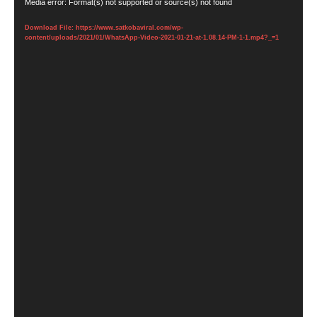
Video
Media error: Format(s) not supported or source(s) not found
Player
Download File: https://www.satkobaviral.com/wp-
content/uploads/2021/01/WhatsApp-Video-2021-01-21-at-1.08.14-PM-1-1.mp4?_=1