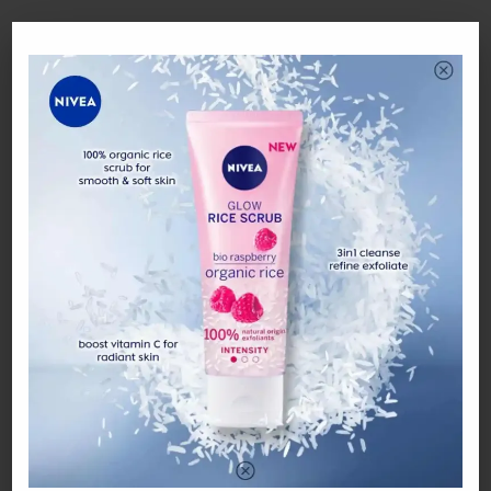
Sumber: FB Yusuf
PREVIOUS
‘Sy Tak MaIu Mngaku Perkara Ini’. Zamani Slam
Dedah Keadaan Dia Skrg, Mengaku Mohon Bntuan
GoIongan B40
NEXT
Kereta ini terbabit kmalangan. Lepas 10 Bulan Ini
Yang Djumpai Dlm Kereta
BE THE FIRST TO COMMENT
Leave a Reply
Your email address will not be published.