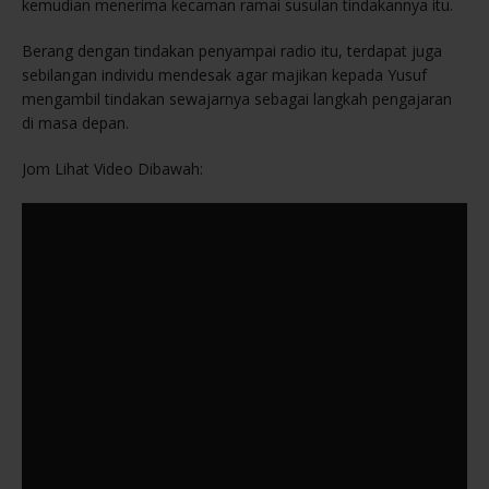
kemudian menerima kecaman ramai susulan tindakannya itu.
Berang dengan tindakan penyampai radio itu, terdapat juga
sebilangan individu mendesak agar majikan kepada Yusuf
mengambil tindakan sewajarnya sebagai langkah pengajaran
di masa depan.
Jom Lihat Video Dibawah: