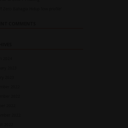
ff Zero Bahagia Hidup ‘low profile’
ENT COMMENTS
HIVES
h 2024
uary 2023
ry 2023
mber 2022
mber 2022
ber 2022
ember 2022
st 2022