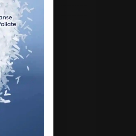
 2021
h 2021
uary 2021
ry 2021
mber 2020
mber 2020
ber 2020
ember 2020
st 2020
2020
 2020
ber 2019
2019
 2019