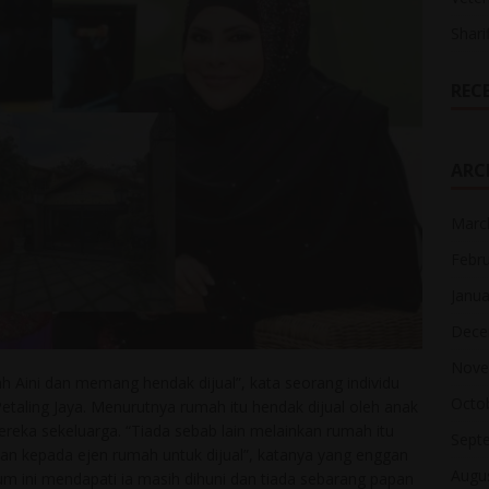
Shari
REC
ARC
Marc
Febr
Janua
Dece
Nove
ah Aini dan memang hendak dijual”, kata seorang individu
Octo
etaling Jaya. Menurutnya rumah itu hendak dijual oleh anak
ereka sekeluarga. “Tiada sebab lain melainkan rumah itu
Sept
hkan kepada ejen rumah untuk dijual”, katanya yang enggan
Augu
um ini mendapati ia masih dihuni dan tiada sebarang papan