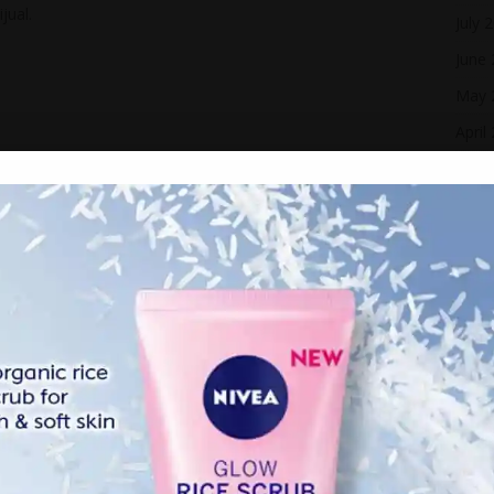
jual.
July 
June
May 
April
Marc
Febr
Janua
Dece
Nove
Octo
 Omar Ali gagal kerana menurut individu berkenaan, dia
Sept
ka yang ingin berurusan mengenai rumah berkenaan.
Augu
n rumah tidak berminat tetapi untuk membeli rumah ini
anya. Terdahulu, sebuah laman di Facebook menyiarkan
May 
ng Jaya hendak dijual dengan harga 8 Juta Ringgit