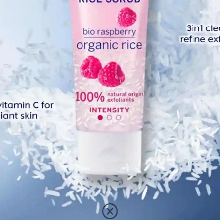
April
s rumah itu adalah kepunyaan seorang penyanyi popular
arham Sharifah Aini, Ali Bakar ketika dihubungi berkata, dia
Marc
 itu.
Febr
arwh, rasanya tidak manis jika saya terlalu banyak
Janua
 ini adalah soal peribadi”, katanya. Tambahnya lagi, dia
 penjualan rumah itu, oleh itu dia tidak mahu mengulas
Dece
apatkan status sama ada rumah tersebut sudah dibeli atau
Nove
Octo
Sept
Augu
July 
June
Octo
May 
April