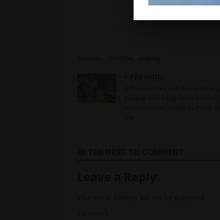
Sumber : Youtube, viralmy
PREVIOUS
Arif Aiman Kini Jadi Bualan War
Sampai Ada Yang Minta Diacari 
Isteri Ustazah, Sekali Ini Pulak 
Tmj
BE THE FIRST TO COMMENT
Leave a Reply
Your email address will not be published.
Comment