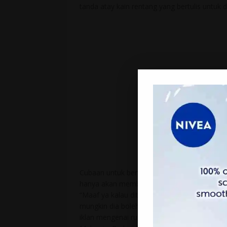
tanda atay kain rentang yang bertulis untuk di
Cubaan untuk bertemu anak Allayarham, Aliff
hanya akan memberi kerjasama kepada mere
“Maaf ya kalau ditanya soal lain rasanya tua
mungkin dia boleh memberi kerjasama”, kat
iklan mengenai rumah banglo mewah di Petali