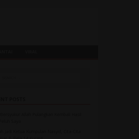
ANTAI
VIRAL
ENT POSTS
Bersyukur Allah Pulangkan Kembali Hasil
 Peluh Saya
h Jadi Ketua Kumpulan Nasyid, Cita-Cita
inar & Bela 14 Kucing