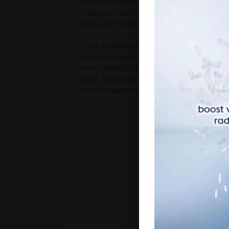
Malaysia. Pada iklan berkenaan turut dituli
Malaysia. Dalam pada itu, bekas suami Allahy
tidak tahu menahu mengenai penjualan rumah
“Saya sudah lama tidak ada hubungan dengan 
memberi komen. Lagipun soal penjualan rumah
sendiri tidak ada bercakap apa-apa mengenai
lanjut. Bagaimanapun, pencarian untuk mend
belum tidak membuahkan sebarang hasil.