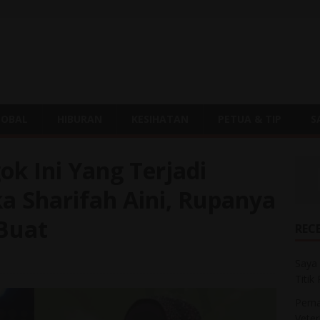
LOBAL
HIBURAN
KESIHATAN
PETUA & TIP
S
ok Ini Yang Terjadi
a Sharifah Aini, Rupanya
 Buat
REC
Saya 
Titik
Perna
Veter