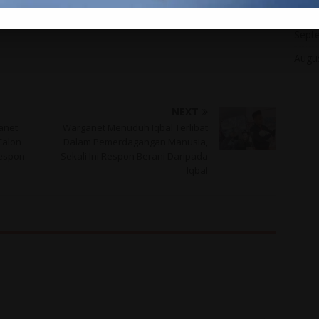
Nove
Sept
Augu
NEXT
ganet
Warganet Menuduh Iqbal Terlibat
Calon
Dalam Pemerdagangan Manusia,
Respon
Sekali Ini Respon Berani Daripada
Iqbal