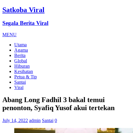
Satkoba Viral
Segala Berita Viral
MENU
Utama
Agama
Berita
Global
Hiburan
Kesihatan
Petua & Tip
Santai
Viral
Abang Long Fadhil 3 bakal temui
penonton, Syafiq Yusof akui tertekan
July 14, 2022
admin
Santai
0