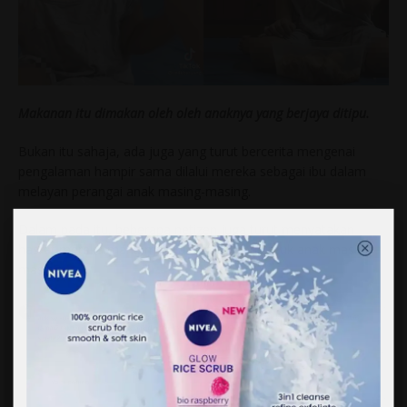
Makanan itu dimakan oleh oleh anaknya yang berjaya ditipu.
Bukan itu sahaja, ada juga yang turut bercerita mengenai
pengalaman hampir sama dilalui mereka sebagai ibu dalam
melayan perangai anak masing-masing.
Dalam pada itu, beberapa netizen juga turut menyatakan
hasrat mereka mahu meniru taktik sama untuk anak masing-
masing.