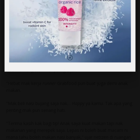
Komen netizen di TikTok.
“Ibu memang
scammer
paling bijak.
“Hebat mak kerja
runner
Grabfood pun buat juga demi anak
makan.
“Mak beli nasi bujang saja nak…
Happy
ya kamu. Tak apa yang
penting mak pun senang hati.
“Terima kasih kak bagi tip! Anak saya kuat makan tapi nak
makanan yang merepek saja. Lepas ni boleh buat macam ni
mana tahu boleh makan nasi banyak,” ujar netizen di ruangan