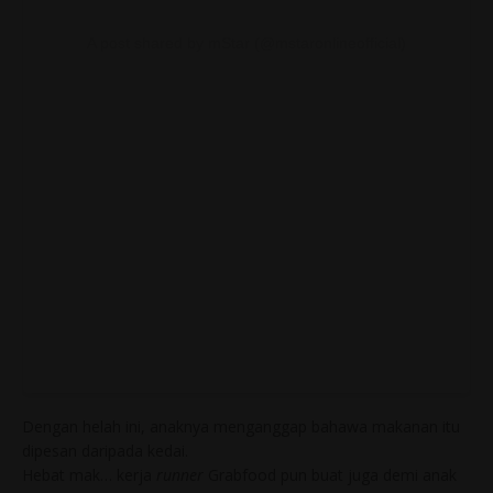
A post shared by mStar (@mstaronlineofficial)
Dengan helah ini, anaknya menganggap bahawa makanan itu
dipesan daripada kedai.
Hebat mak… kerja
runner
Grabfood pun buat juga demi anak