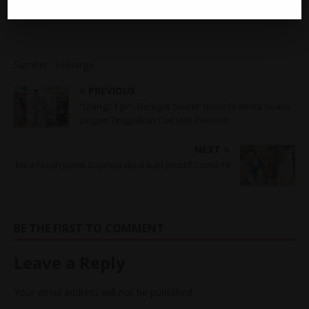
Sumber : keluarga
PREVIOUS
“Ulang2 Tgk”- Gelagat ‘Sweet’ Neelofa Minta Suami
Jangan Tinggalkan Cuit Hati Peminat
NEXT
Mira Filzah panik bayinya disahkan positif Covid-19
BE THE FIRST TO COMMENT
Leave a Reply
Your email address will not be published.