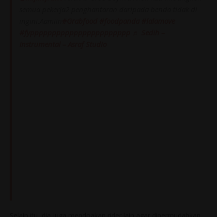
semua pekerja2 penghantaran daripada benda tidak di
ingini.Aamiin
#Grabfood
#foodpanda
#lalamove
#fyppppppppppppppppppppppp
♬ Sedih –
Instrumental – Asraf Studio
Selain itu, dia juga mendoakan rider lain agar dipermudahkan