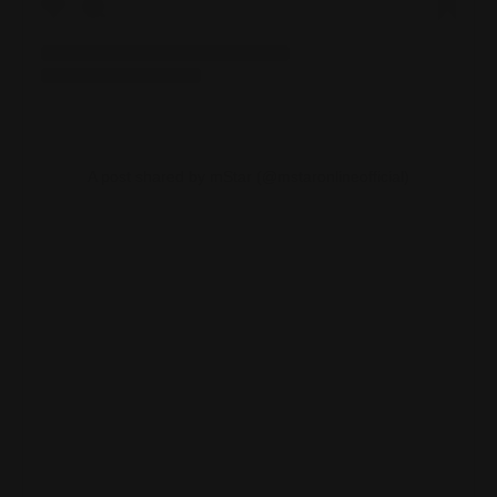
A post shared by mStar (@mstaronlineofficial)