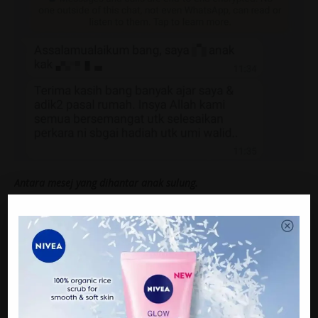
Antara mesej yang dihantar anak sulung.
“Memang sebak. Saya dan pegawai bank faham situasi dan
perasaan yang dialami, jadi kami biar dulu sehingga
mereka
‘settle’.
“Iyalah, bila kenangkan
struggle
mak dia besarkan mereka 12
orang sehingga lupakan impian nak beli rumah sendiri.