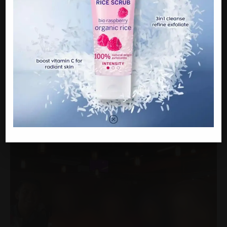
“Mereka memang nak letak nama mak sebagai penama dalam
geran tapi ditolak. Jadi, hanya nama mereka berempat sahaja
yang dimasukkan dalam geran tersebut,” katanya yang turut
sebak dengan situasi pada masa itu.
Tambah Izwan dokumen pembelian rumah teres dua tingkat
itu ditandatangani pada Jun 2019.
Kisah pengalaman yang dimuat naik menerusi aplikasi TikTok
menjadi tular di media sosial, sehingga kini videonya ditonton
lebih 480,000 pelayar.