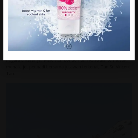
akan tertekan, kita bekerja kuat untuk apa? Bagi yang belum
berkahwin, pastinya cari duit untuk berkahwin, kemudian cari
duit untuk beli rumah, dan bila sudah ada keluarga, rumah dan
kereta, apa pula? Sudah tentu untuk bergembira dengan
keluarga,” katanya.
Terdahulu, Hairul juga sering mencuri perhatian netizen
menerusi percutian mewahnya di beberapa buah lokasi luar
negara antaranya, Maldives, London dan Australia termasuk
menaiki jet peribadi bersama jutawan terkenal, Tan Sri Vincent
Tan.