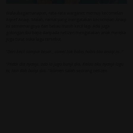
Walaubagaimanapun, rata-rata warganet memuji kecomelan
Aqeef Anaqi. Malah, ramai yang mengatakan kecomelan Anaqi
ini sememangnya dari beliau masih kecil lagi. Ada juga
golongan ibu bapa daripada netizen mengatakan anak mereka
juga turut suka lagu tersebut.
“
Dari kecil sampai besar , comel tak habis habis tau anaqi ni..”
“
Pndai dia nyanyi. ada la juga bunyi dia. Kalau aku nyanyi lagu
ni, lain dah bunyi dia..”-
komen salah seorang netizen.