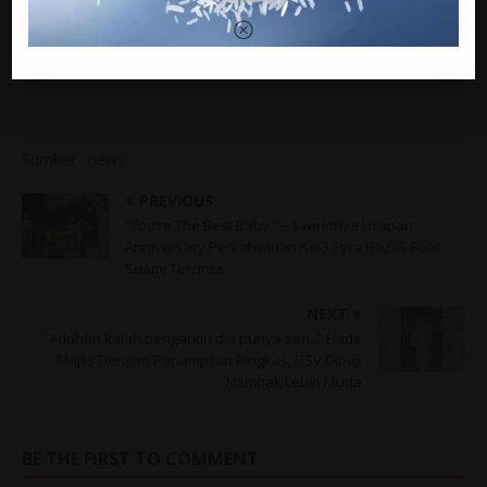
Sumber : news
PREVIOUS
“You’re The Best Baby,” – Sweetnya Ucapan
Anniversary Perkahwinan Ke-3 Eyra Hazali Buat
Suami Tercinta
NEXT
“Aduhhh kalah pengantin dia punya seri..”-Hadir
Majlis Dengan Penampilan Ringkas, DSV Dipuji
Nampak Lebih Muda
BE THE FIRST TO COMMENT