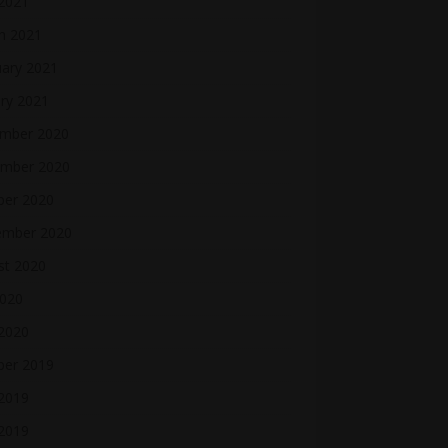
 2021
h 2021
uary 2021
ry 2021
mber 2020
mber 2020
ber 2020
ember 2020
st 2020
2020
 2020
ber 2019
2019
 2019