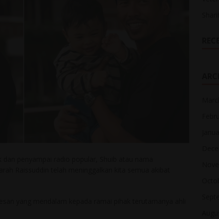
Shari
REC
ARC
Marc
Febr
Janua
Dece
ak dan penyampai radio popular, Shuib atau nama
Nove
rah Raissuddin telah meninggalkan kita semua akibat
Octo
Sept
kesan yang mendalam kepada ramai pihak terutamanya ahli
Augu