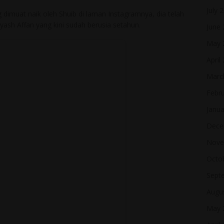
July 
 dimuat naik oleh Shuib di laman Instagramnya, dia telah
sh Affan yang kini sudah berusia setahun.
June
May 
April
Marc
Febr
Janua
Dece
Nove
Octo
Sept
Augu
May 