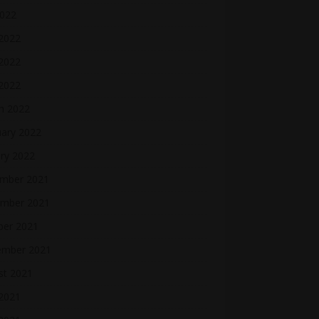
2022
 2022
2022
 2022
h 2022
uary 2022
ry 2022
mber 2021
mber 2021
ber 2021
ember 2021
st 2021
2021