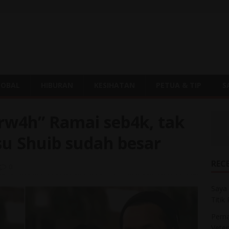
LOBAL
HIBURAN
KESIHATAN
PETUA & TIP
S
arw4h” Ramai seb4k, tak
u Shuib sudah besar
REC
0
Saya 
Titik
Perna
Veter