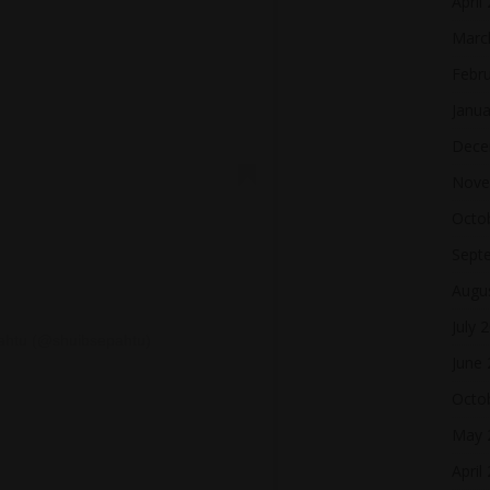
April
Marc
Febr
Janua
Dece
Nove
Octo
Sept
Augu
July 
pahtu (@shuibsepahtu)
June
Octo
May 
April