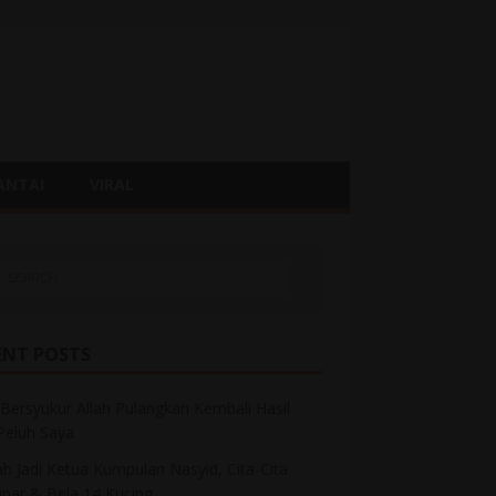
ANTAI
VIRAL
ENT POSTS
Bersyukur Allah Pulangkan Kembali Hasil
 Peluh Saya
h Jadi Ketua Kumpulan Nasyid, Cita-Cita
inar & Bela 14 Kucing