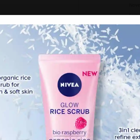
Nove
Sept
Augu
hir arwah
mai yang meluahkan rasa sebak apabila penyampai radio
erjudul Hanya Rindu yang memberi gambaran merindui
ah Siti Sarah berjaya berjuang melahirkan anak bongsunya
at selamanya.