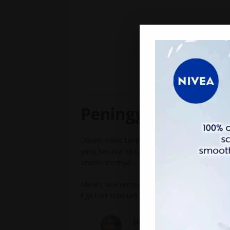
Peninggalan terak
Dalam video tanpa sebarang kapsyen itu, ra
yang berusia 38 tahun itu memasang lagu b
arwah isterinya.
Malah, kita semua sedia maklum bahawa arw
tiga hari sebelum pergi menghadap Illahi bu