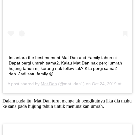
Ini antara the best moment Mat Dan and Family tahun ni.
Dapat pergi umrah sama2. Kalau Mat Dan nak pergi umrah
hujung tahun ni, korang nak follow tak? Kita pergi sama2
deh. Jadi satu family 😊
A post shared by
Mat Dan
(@mat_dan1) on
Oct 24, 2019 at 7:01am PDT
Dalam pada itu, Mat Dan turut mengajak pengikutnya jika dia mahu
ke sana pada hujung tahun untuk menunaikan umrah.