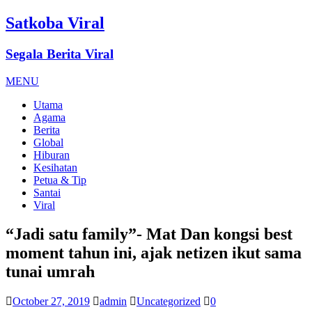
Satkoba Viral
Segala Berita Viral
MENU
Utama
Agama
Berita
Global
Hiburan
Kesihatan
Petua & Tip
Santai
Viral
“Jadi satu family”- Mat Dan kongsi best
moment tahun ini, ajak netizen ikut sama
tunai umrah
October 27, 2019
admin
Uncategorized
0