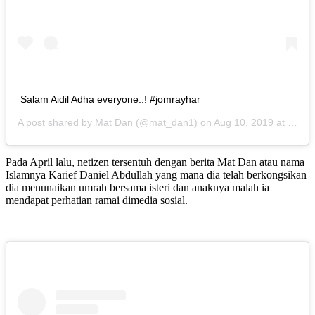
Salam Aidil Adha everyone..! #jomrayhar
A post shared by
Mat Dan
(@mat_dan1) on
Aug 10, 2019 at 7:35am PDT
Pada April lalu, netizen tersentuh dengan berita Mat Dan atau nama
Islamnya Karief Daniel Abdullah yang mana dia telah berkongsikan
dia menunaikan umrah bersama isteri dan anaknya malah ia
mendapat perhatian ramai dimedia sosial.