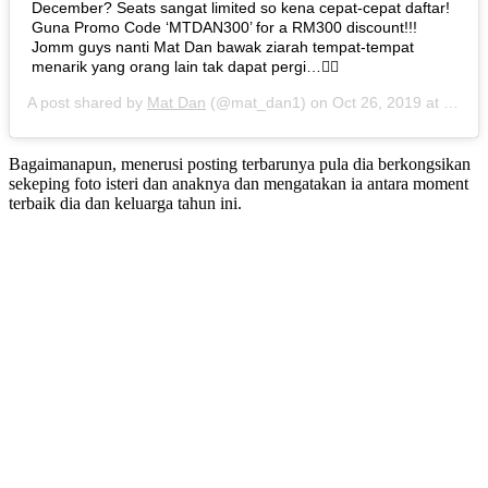
December? Seats sangat limited so kena cepat-cepat daftar!
Guna Promo Code ‘MTDAN300’ for a RM300 discount!!!
Jomm guys nanti Mat Dan bawak ziarah tempat-tempat
menarik yang orang lain tak dapat pergi…👌🏻
A post shared by
Mat Dan
(@mat_dan1) on
Oct 26, 2019 at 7:51am PDT
Bagaimanapun, menerusi posting terbarunya pula dia berkongsikan
sekeping foto isteri dan anaknya dan mengatakan ia antara moment
terbaik dia dan keluarga tahun ini.