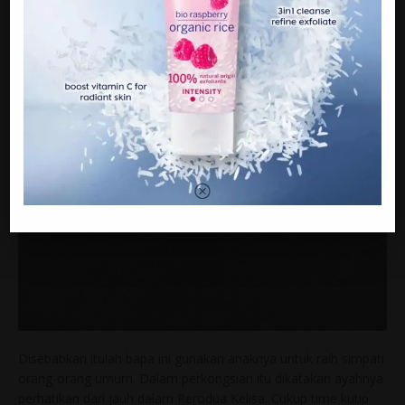
Disebabkan itulah bapa ini gunakan anaknya untuk raih simpati
orang-orang umum. Dalam perkongsian itu dikatakan ayahnya
perhatikan dari jauh dalam Perodua Kelisa. Cukup time kutip