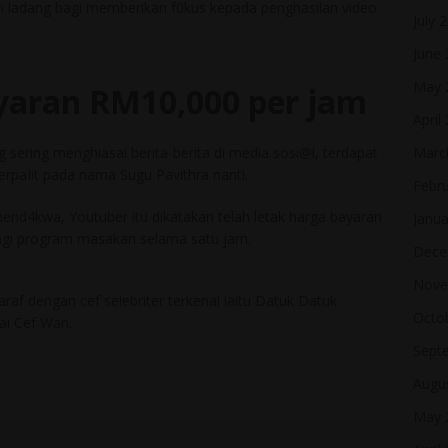
uh ladang bagi memberikan f0kus kepada penghasilan video
July 
June
May 
yaran RM10,000 per jam
April
Marc
 sering menghiasai berita-berita di media sosi@l, terdapat
rpaIit pada nama Sugu Pavithra nanti.
Febr
end4kwa, Youtuber itu dikatakan telah letak harga bayaran
Janua
agi program masakan selama satu jam.
Dece
Nove
raf dengan cef selebriter terkenal iaitu Datuk Datuk
Octo
ai Cef Wan.
Sept
Augu
May 