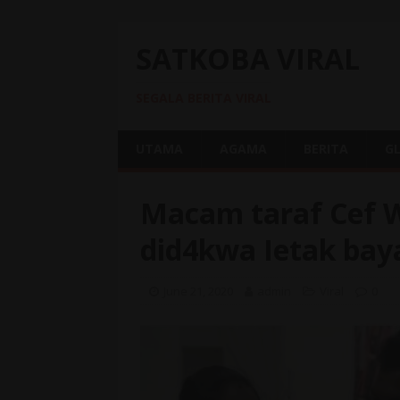
SATKOBA VIRAL
SEGALA BERITA VIRAL
UTAMA
AGAMA
BERITA
G
Macam taraf Cef W
did4kwa Ietak bay
June 21, 2020
admin
Viral
0