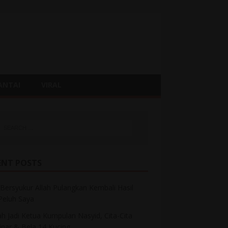
ANTAI
VIRAL
ENT POSTS
Bersyukur Allah Pulangkan Kembali Hasil
 Peluh Saya
h Jadi Ketua Kumpulan Nasyid, Cita-Cita
inar & Bela 14 Kucing