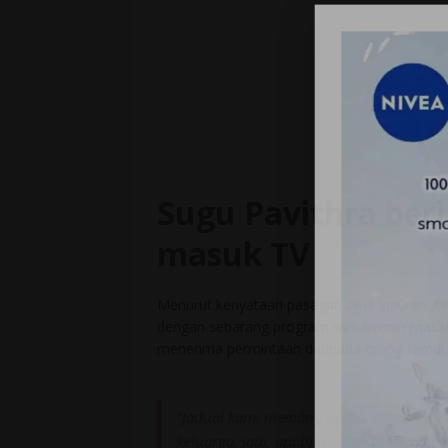
Sugu Pavithra beri
masuk TV
Menurut kenyataan pasagan ini di lap0ran A
dengan sebarang program ranc@ngan masakan 
menerima permintaan daripada orang ramai
“Jadual kami memang padat. Kami tida
keluarga. Jadi, apabila pihak berkenaan