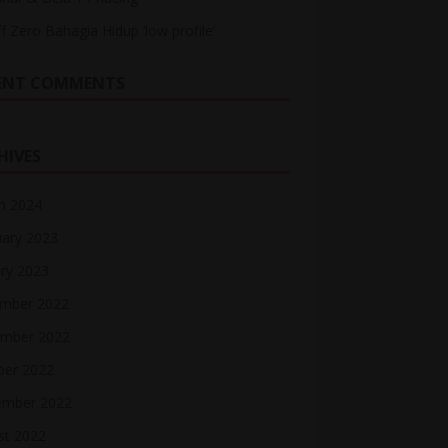
ff Zero Bahagia Hidup ‘low profile’
ENT COMMENTS
HIVES
h 2024
uary 2023
ry 2023
mber 2022
mber 2022
ber 2022
ember 2022
st 2022