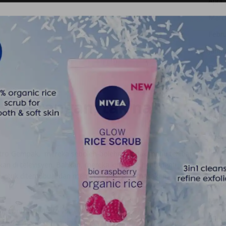
April
Marc
Febr
Janua
Dece
Nove
Octo
 keterangan, tak nak
Sept
Augu
July 
stro Gempak, mereka seboleh-bolehnya tidak mahu terlibat
di televisyen. Bahkan, mereka kini tidak henti-henti
June
 untuk ditemubual dan membuat program masakan.
Octo
May 
k mempunyai masa yang banyak selain perlu menguruskan
April
 seperti mend3sak mahu kami lakukan, saya terus cakap