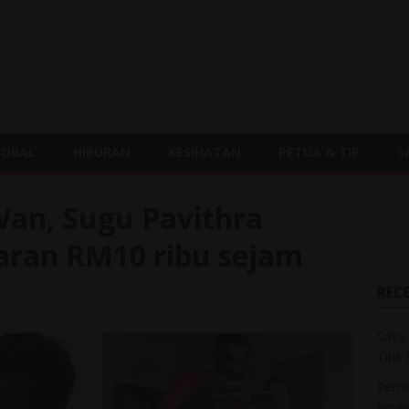
LOBAL
HIBURAN
KESIHATAN
PETUA & TIP
S
an, Sugu Pavithra
aran RM10 ribu sejam
REC
Saya 
Titik
Perna
Veter