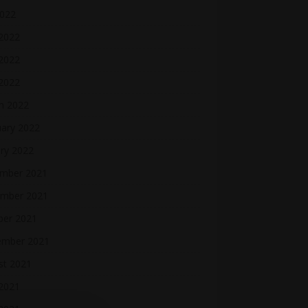
2022
 2022
2022
 2022
h 2022
uary 2022
ry 2022
mber 2021
mber 2021
ber 2021
ember 2021
st 2021
2021