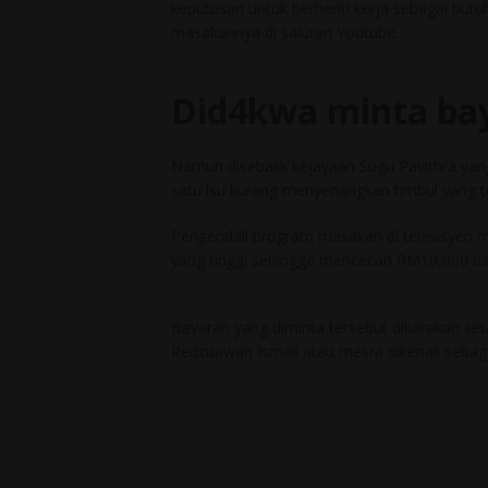
keputusan untuk berhenti kerja sebagai bur
masakannya di saluran Youtube.
Did4kwa minta ba
Namun disebalik kejayaan Sugu Pavithra yang
satu lsu kurang menyenangkan timbul yang te
Pengendali program masakan di televisyen m
yang tinggi sehingga mencecah RM10,000 b
Bayaran yang diminta tersebut dikatakan seta
Redzuawan Ismail atau mesra dikenali sebag