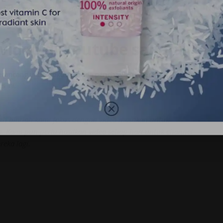
Nove
 tidak mahu terIibat dengan program di televisyen.”
Sept
Augu
video di Youtube sahaja.
rancang untuk fokus kepada penghasilan video masakan di
 ini.
oleh biarlah kami fokus dengan video masakan untuk
. Kami pun perlu hasilkan video setiap hari untuk channel
eka lagi.