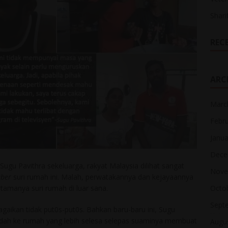
Shari
REC
ARC
Marc
Febr
Janua
Dece
Sugu Pavithra sekeluarga, rakyat Malaysia dilihat sangat
Nove
uber
suri rumah ini. Malah, perwatakannya dan kejayaannya
Octo
utamanya suri rumah di luar sana.
Sept
bagaikan tidak put0s-put0s. Bahkan baru-baru ini, Sugu
ndah ke rumah yang lebih selesa selepas suaminya membuat
Augu