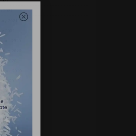
 2021
h 2021
uary 2021
ry 2021
mber 2020
mber 2020
ber 2020
ember 2020
st 2020
2020
 2020
ber 2019
2019
 2019