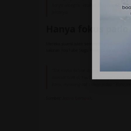
harga sebegitu. Walhal, sebolehnya, kami
Jelasnya.
Hanya fokus pada 
Mereka suami isteri sememangnya hanya me
saluran YouTube Sugu Pavithra sahaja selepas
“Tak mahu keluar di televisyen. Kalau b
dimuat naik di YouTube sahaja, cukuplah
kami, memang tak cukup masa.” Kata mer
Sumber:
Astro Gempak.