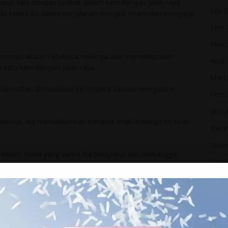
ut Ilahi selepas terlibat dalam kem4langan jalan raya.
July 
ada ketika itu dalam perjalanan menjadi imam dan mengajar
June
May 
h menerusi akaun Facebook miliknya ada memaklumkan
April
am satu kem4langan jalan raya.
Marc
am kemudian dimasukkan ke h0spital kerana mengalami
Febr
Janua
cebook, dia memaklumkan bahawa anak lelakinya itu telah
Dece
Nove
n dalam masa yang sama dia bersyukur dan berbangga
Octo
ertanggungjawab serta berbakti kepada keluarga.
Sept
 anak syurga ummi abah. Amar anak yang baik, adik dan
Augu
t anak seperti Amar. Disaat-saat akhir Amar, Amar
May 
yak khidmat dengan keluarga. Allahhuakhbar. syurga
u nak dengar suara gurauan mu dengan adik-adik.