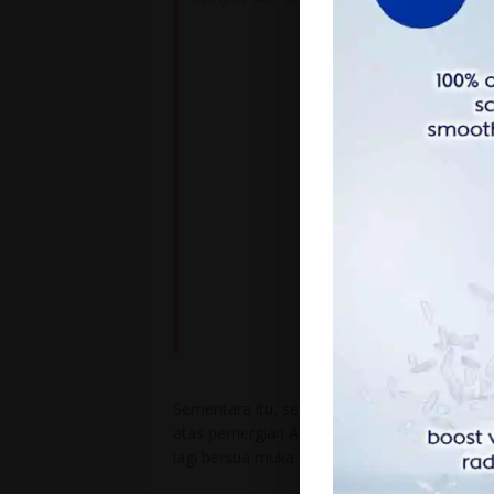
Sementara itu, seorang pengguna Facebook 
atas pemergian Allah-yarham walaupun merek
lagi bersua muka.