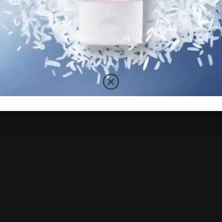
am amat dicemburui ramai kerana dijemput Ilahi pada hari
Nove
n yang dilakukannya sebelum ini.
Sept
Augu
Ashraf bin Ahmad Faizul berada dalam kalangan hamba
jadi miliknya.