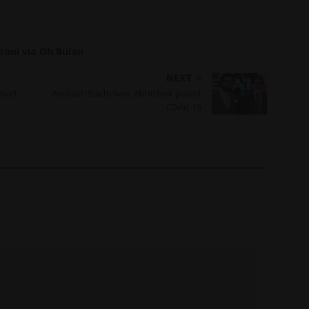
ani via Oh Bulan
NEXT
mart
Amitabh Bachchan, Abhishek positif
C0vid-19