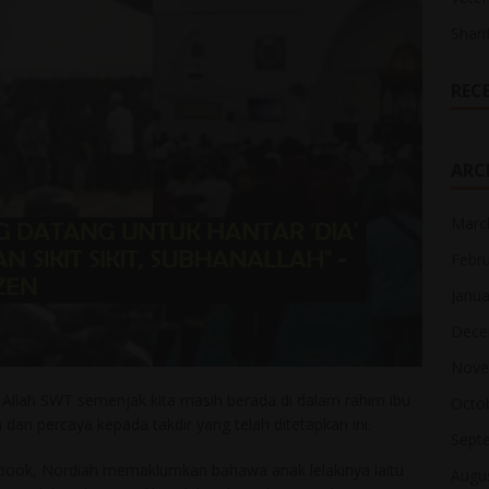
Shari
REC
ARC
Marc
Febr
Janua
Dece
Nove
n Allah SWT semenjak kita masih berada di dalam rahim ibu
Octo
 dan percaya kepada takdir yang telah ditetapkan ini.
Sept
book, Nordiah memaklumkan bahawa anak lelakinya iaitu
Augu