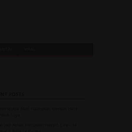
ANTAI
VIRAL
ENT POSTS
Bersyukur Allah Pulangkan Kembali Hasil
 Peluh Saya
h Jadi Ketua Kumpulan Nasyid, Cita-Cita
inar & Bela 14 Kucing