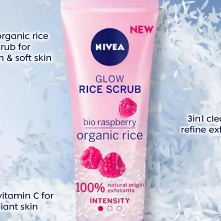
April
Marc
Febr
Janua
Dece
Nove
Octo
Sept
Augu
July 
June
Octo
iaitu Muhammad Iqbal Maharani turut berkongsi rasa duka
a tidak pernah mengenali antara satu sama lain apatah
May 
April