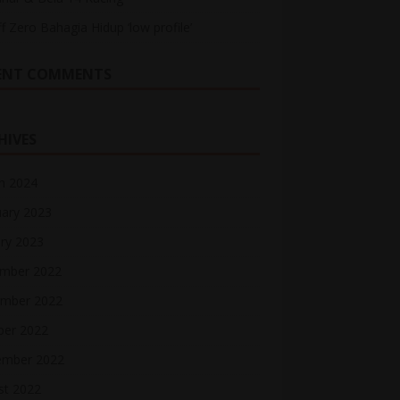
ff Zero Bahagia Hidup ‘low profile’
ENT COMMENTS
HIVES
h 2024
uary 2023
ry 2023
mber 2022
mber 2022
ber 2022
ember 2022
st 2022