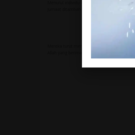
Menurut individu ini, pengakhiran Allah-yarh
Jumaat ditambah pula dengan segala kebaika
Mereka turut mendoakan agar roh Muammar 
Allah yang beriman dan khusnul khatimah men