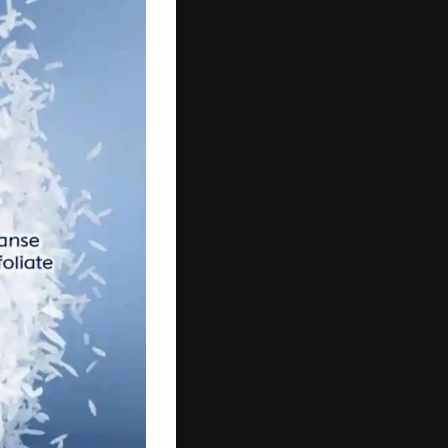
 2021
h 2021
uary 2021
ry 2021
mber 2020
mber 2020
ber 2020
ember 2020
st 2020
2020
 2020
ber 2019
2019
 2019