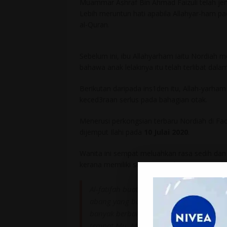
Muammar Ashraf Bin Ahmad Faizuli telah jemp
Lebih meruntun hati apabila Allahyar-ham p
al-Quran.
Sebelum ini, ibu Allahyarham iaitu Nordia
bahawa anak lelakinya itu telah terlibat dal
Berikutan daripada ins1den itu, Allah-yarh
keced3raan serlus pada bahagian otak.
Menerusi perkongsian terbaru Nordiah di Fa
dijemput Ilahi pada
10 Julai 2020
.
Wanita ini sempat meluahkan rasa sedih da
kerana memiliki seorang anak yang sangat b
Al-fatifah buat anak ummi. Amar adalah
abang yang baik. Ummi abah bangga dapa
banyak berbakti kepada ummi abah. Ban
tempat Mu. Muammar Ashraf, ummi rind