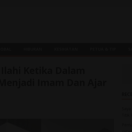
LOBAL
HIBURAN
KESIHATAN
PETUA & TIP
S
Ilahi Ketika Dalam
 Menjadi Imam Dan Ajar
REC
Saya 
Titik
Perna
Veter