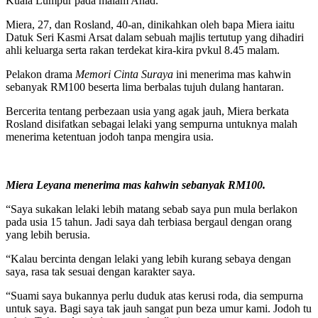
Kuala Lumpur pada malam Ahad.
Miera, 27, dan Rosland, 40-an, dinikahkan oleh bapa Miera iaitu
Datuk Seri Kasmi Arsat dalam sebuah majlis tertutup yang dihadiri
ahli keluarga serta rakan terdekat kira-kira pvkul 8.45 malam.
Pelakon drama
Memori Cinta Suraya
ini menerima mas kahwin
sebanyak RM100 beserta lima berbalas tujuh dulang hantaran.
Bercerita tentang perbezaan usia yang agak jauh, Miera berkata
Rosland disifatkan sebagai lelaki yang sempurna untuknya malah
menerima ketentuan jodoh tanpa mengira usia.
Miera Leyana menerima mas kahwin sebanyak RM100.
“Saya sukakan lelaki lebih matang sebab saya pun mula berlakon
pada usia 15 tahun. Jadi saya dah terbiasa bergaul dengan orang
yang lebih berusia.
“Kalau bercinta dengan lelaki yang lebih kurang sebaya dengan
saya, rasa tak sesuai dengan karakter saya.
“Suami saya bukannya perlu duduk atas kerusi roda, dia sempurna
untuk saya. Bagi saya tak jauh sangat pun beza umur kami. Jodoh tu