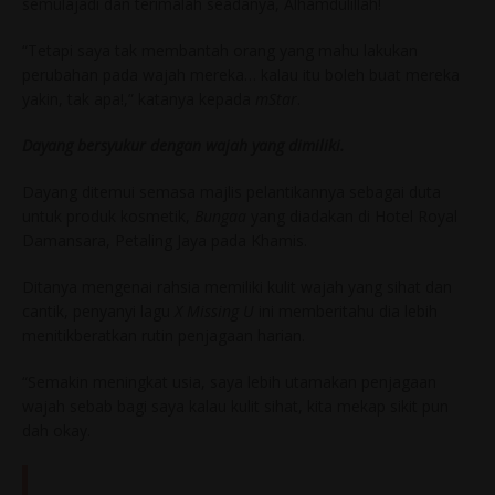
semulajadi dan terimalah seadanya, Alhamdulillah!
“Tetapi saya tak membantah orang yang mahu lakukan
perubahan pada wajah mereka… kalau itu boleh buat mereka
yakin, tak apa!,” katanya kepada
mStar
.
Dayang bersyukur dengan wajah yang dimiliki.
Dayang ditemui semasa majlis pelantikannya sebagai duta
untuk produk kosmetik,
Bungaa
yang diadakan di Hotel Royal
Damansara, Petaling Jaya pada Khamis.
Ditanya mengenai rahsia memiliki kulit wajah yang sihat dan
cantik, penyanyi lagu
X Missing U
ini memberitahu dia lebih
menitikberatkan rutin penjagaan harian.
“Semakin meningkat usia, saya lebih utamakan penjagaan
wajah sebab bagi saya kalau kulit sihat, kita mekap sikit pun
dah okay.