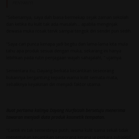
PENYANYI
“Sebenarnya, saya dah biasa bermekap sejak zaman sekolah
dan ketika itu kulit tak ada masalah… apabila menginjak
dewasa muka rosak tervk sampai tengok diri sendiri pun sedih.
“Saya cari punca kenapa jadi begitu dan lama-lama kita mula
tahu apa produk sesuai dengan muka, sekarang ini hanya
lebihkan pada rutin penjagaan wajah sahajalah!, ” ujarnya.
Sementara itu, Dayang berkata kecantikan seseorang
bukannya bergantung kepada warna kulit semata-mata,
sebaliknya keyakinan diri menjadi faktor utama.
Buat pertama kalinya Dayang Nurfaizah bersetuju menerima
tawaran menjadi duta produk kosmetik tempatan.
“Cantik ini tak semestinya putih, warna kulit sama sekali tidak
menentukan kecantikan seseorang kerana ia perkara subjektif.