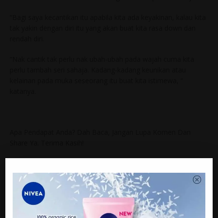
“Bagi saya kecantikan itu apabila kita ada keyakinan, kalau kita
tak yakin dengan diri itu yang akan buat kita rasa down dan
rendah diri.
“Nak cantik tak perlu nak ubah-ubah pada wajah cuma kita
perlu tambah seri sahaja. Kadang-kadang keunikan atau
kelainan pada muka seseorang itu buat kita istimewa, ”
katanya.
Apa Pendapat Anda? Dah Baca, Jangan Lupa Komen Dan
Share Ya. Terima Kasih!
Jom Like Page Kami Juga Di Facebook satkobaviral.com