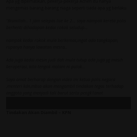
Apa yg diperhatikan, pekerja-pekerja Acheh itu hanya
mengemas barang-barang niaga seperti tiada apa yg berlaku.
“Bismillah.. 1 jam selepas live ke 2… saya nampak kereta polis
berhenti dihadapan kedai rokok seludup…
nampak kedai rokok mula berkemas,ingat ada tangkapan,
rupanya hanya lawatan mesra..
Ada juga kedai mesin judi dah mula tutup ada juga yg masih
beroperasi, kita tengok malam ni pulak…
Saya amat berharap dengan video ini ketua polis negara
,menteri kdn,mbsa akan mengambil tindakan tegas terhadap
anggota yang menjadi tali barut serta pengk1anat
masyarakat…”
Tindakan Akan Diambil – KPN