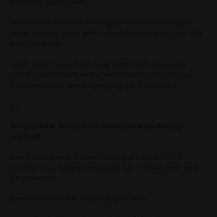
beroperasi seperti biasa.
MBSA hanya menyatakan mengapa mereka menyita gerai
berger tersebut, tetapi tidak menyatakan mengapa gerai² lain
boleh beroperasi.
Malah, kedai² mesin kuda, kedai acheh boleh beroperasi
secara bebas di tapak kereta, dan beroperasi melebihi had
masa dibenarkan, tanpa diganggu gugat oleh sesiapa.
Selepas tular Sejam, Polis Peronda hanya datang
melawat
Dalam video bawah ini pula, ternampak sebuah kereta
peronda hanya datang menyinggah dan melawat gerai-gerai
warga asing ini.
Namun tiada tindakan dan tangkapan dibuat.