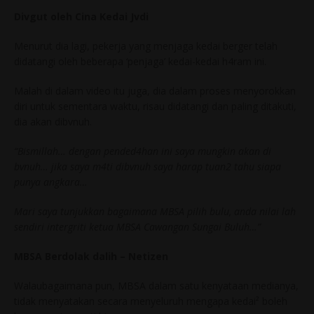
Divgut oleh Cina Kedai Jvdi
Menurut dia lagi, pekerja yang menjaga kedai berger telah
didatangi oleh beberapa ‘penjaga’ kedai-kedai h4ram ini.
Malah di dalam video itu juga, dia dalam proses menyorokkan
diri untuk sementara waktu, risau didatangi dan paling ditakuti,
dia akan dibvnuh.
“Bismillah… dengan pended4han ini saya mungkin akan di
bvnuh… jika saya m4ti dibvnuh saya harap tuan2 tahu siapa
punya angkara…
Mari saya tunjukkan bagaimana MBSA pilih bulu, anda nilai lah
sendiri intergriti ketua MBSA Cawangan Sungai Buluh…”
MBSA Berdolak dalih – Netizen
Walaubagaimana pun, MBSA dalam satu kenyataan medianya,
tidak menyatakan secara menyeluruh mengapa kedai² boleh