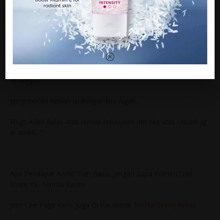
“Pended4han yg berani.. Moga Allah pelihara tuan dan
keluarga..
Mmg makan rasvah tu bangsa kita jugak..
Moga Allah balas atas semua keturunan mereka atas rasuah yg
di ambil..”
Apa Pendapat Anda? Dah Baca, Jangan Lupa Komen Dan
Share Ya. Terima Kasih!
Jom Like Page Kami Juga Di Facebook
Berita Stedy Press