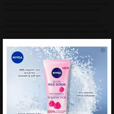
premis perniagaan diusahakan warga Aceh ‘kebal’ kerana tidak
dikenakan tindakan atas kesalahan menjual rokok selvdup.
Selain itu, video yang dirakam menerusi tinjauan semasa
menaiki kereta itu juga mendakwa pihak berkuasa menutup
mata kerana ada yang menerima habuan daripada tauke kedai
mesin judi.
Kedua-kedua video berkenaan kini mendapat lebih sejuta
tontonan dan 22,000 perkongsian itu mendapat perhatian
netizen yang rata- rata mengakui kawasan Sungai Buloh
menjadi lubuk kepada aktiviti haram berkenaan.
Mereka mahu pihak berkuasa mengambil tindakan tegas.