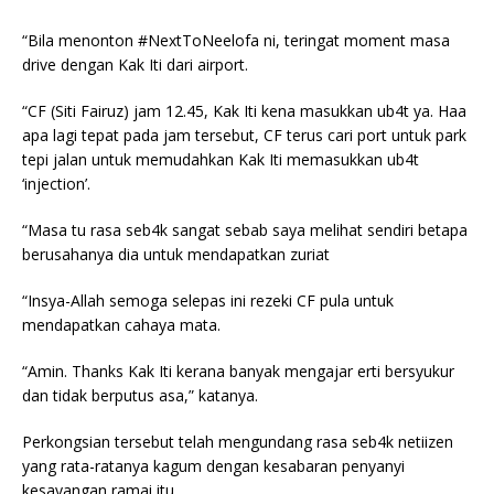
“Bila menonton #NextToNeelofa ni, teringat moment masa
drive dengan Kak Iti dari airport.
“CF (Siti Fairuz) jam 12.45, Kak Iti kena masukkan ub4t ya. Haa
apa lagi tepat pada jam tersebut, CF terus cari port untuk park
tepi jalan untuk memudahkan Kak Iti memasukkan ub4t
‘injection’.
“Masa tu rasa seb4k sangat sebab saya melihat sendiri betapa
berusahanya dia untuk mendapatkan zuriat
“Insya-Allah semoga selepas ini rezeki CF pula untuk
mendapatkan cahaya mata.
“Amin. Thanks Kak Iti kerana banyak mengajar erti bersyukur
dan tidak berputus asa,” katanya.
Perkongsian tersebut telah mengundang rasa seb4k netiizen
yang rata-ratanya kagum dengan kesabaran penyanyi
kesayangan ramai itu.