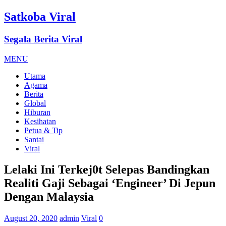
Satkoba Viral
Segala Berita Viral
MENU
Utama
Agama
Berita
Global
Hiburan
Kesihatan
Petua & Tip
Santai
Viral
Lelaki Ini Terkej0t Selepas Bandingkan
Realiti Gaji Sebagai ‘Engineer’ Di Jepun
Dengan Malaysia
August 20, 2020
admin
Viral
0