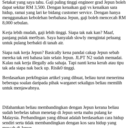
Setakat yang saya tahu. Gaji paling tinggi engineer grad Jepun boleh
dapat sekitar RM 3,500. Dengan kenaikan gaji vs kenaikan sara
hidup, ramai yang lari ke bidang customer service. Dengan hanya
menggunakan kebolehan berbahasa Jepun, gaji boleh mencecah RM
8,000 sebulan.
Kerja lebih mudah, gaji lebih tinggi. Siapa tak nak kan? Maaf,
panjang pulak mer0yan. Saya hanyalah slowly mengintai peluang
untuk pulang berbakti di tanah air.
Siapa nak kerja Jepun? Basically kena pandai cakap Jepun sebab
mereka tak reti bahasa lain selain Jepun. JLPT N2 sudah memadai.
Kalau nak kerja illegally ada sahaja. Tapi nanti kena kerah atau tipu
tak ada siapa nak back up. Risik0 tinggi.
Berdasarkan perk0ngsian artikel yang dibuat, beliau turut menerima
beberapa soalan daripada pihak warganet sekaligus beliau memilih
untuk menjawabnya.
Difahamkan beliau membandingkan dengan Jepun kerana beliau
sudah berbelas tahun menetap di Jepun serta mahu pulang ke
Malaysia. Perbandingan yang dibuat adalah berdasarkan cara hidup
sendiri serta tidak membandingkan dengan kos sara hidup yang
mewah di Jepun.