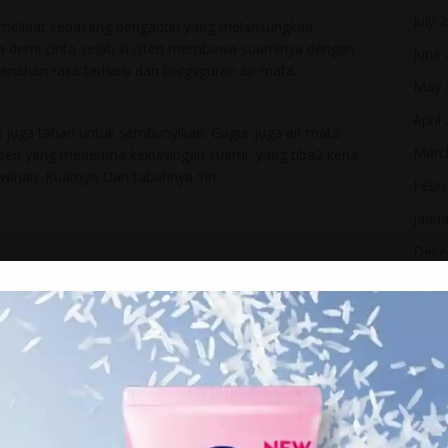
July 
ru melihat sepasang pengantin yang melansungkan
 demi cinta sejati si isteri membawa suaminya dengan
June
menahan rasa terharu dan bergvguran air mata.
May 
April
uh juga tahan untuk sembunyikan. Gugur juga air mata
Marc
steri yang menerima kekurangan suami, yang tiba2 kena
hwinan. Kuatnya Dan tabahnya Yin.
Febr
Janua
Dece
Nove
Octo
Sept
Augu
May 