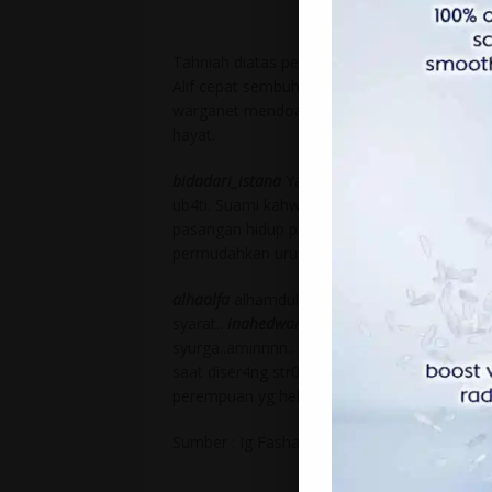
Tahniah diatas perkahwinan Dan kami doakan
Alif cepat sembuh. Alif ni salah seorang kaw
warganet mendoakan pengantin lelaki ini ce
hayat.
bidadari_istana
Ya Allah semoga cepat sembuh
ub4ti. Suami kahwini saya dan jaga siang ma
pasangan hidup pasti ada hikmahnya. Tahni
permudahkan urusan mereka dunia dan akhir
alhaalfa
alhamdulillahhhh jodoh rahsia alla
syarat..
inahedward
Ayaq mata kami jatuh jug
syurga..aminnnn..
mid_73
Sedihnya..sy pun b
saat diser4ng str0oke sy tau dia takkan tggl
perempuan yg hebat..
Sumber : Ig Fasha Sandha via newscoviral