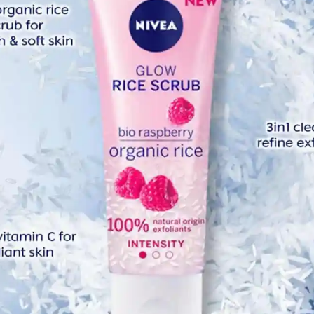
April
Marc
 agar Perkahwinan ini kekal ke akhir hayat Dan semoga
Febr
an rapat dengan suami saya. Tahniah Alif & Yin. Rata-rata
Janua
pat sembuh dan kebahagian perkahwinan ini hingga ke akhir
Dece
.. Begitu juga dgn saya. s4kitberpuluh tahun sukar utk di
Nove
lam. Menerima apa adanya saya. Allah berikan kita
Octo
ah atas perkahwinan sahabat awak. Semoga Allah
at.
Sept
Augu
h bagusnya pengantin perempuan tu..
dayahbakar
Cinta tanpa
a..bvkti cinta sejati kan..semoga mereka kekal hingga ke
July 
aru lps kena minor str0ke tgn kiri..melihat suami menangis
June
kan saya walau sy mungkin x lg sempurna..
sha.kda
Dia
Octo
May 
April