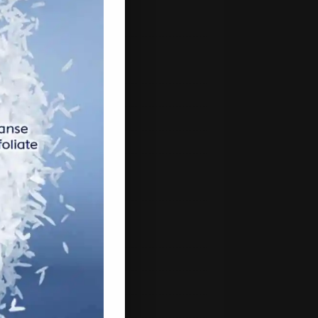
 2021
h 2021
uary 2021
ry 2021
mber 2020
mber 2020
ber 2020
ember 2020
st 2020
2020
 2020
ber 2019
2019
 2019