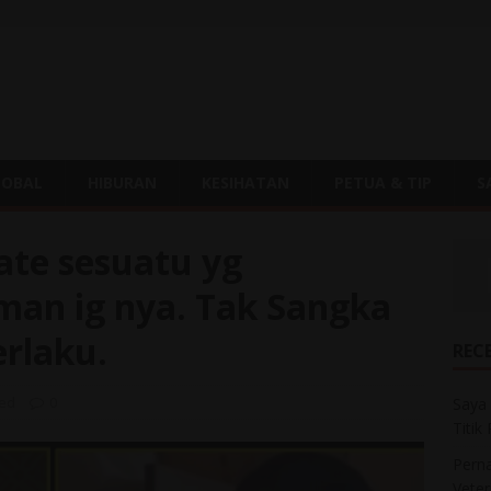
LOBAL
HIBURAN
KESIHATAN
PETUA & TIP
S
te sesuatu yg
man ig nya. Tak Sangka
erlaku.
REC
zed
0
Saya 
Titik
Perna
Veter