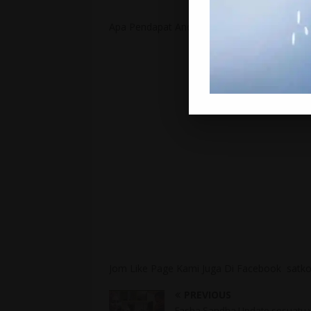
Apa Pendapat Anda? Dah Baca, Jangan Lupa
Jom Like Page Kami Juga Di Facebook satko
PREVIOUS
Fasha Sandha Update sesuatu 