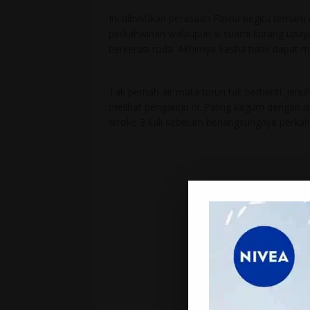
Ini dibvktikan perasaan Fasha begitu terha
perkahwinan walaupun si suami kurang upaya
berkerusi roda. Akhirnya Fasha tidak dapat 
Tak pernah air mata turun tak berhenti. Jen
melihat pengantin ni. Paling kagum dengan i
stroke 3 kali sebelum berlangsungnya perka