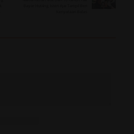
k
Bayar Hut4ng, Isteri Ajai Tampil Beri
.
Kenyataan Balas