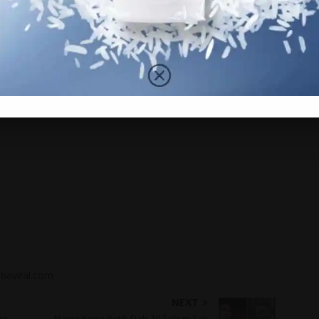
Nove
 Komen Dan Share Ya. Terima Kasih!
Sept
Augu
baviral.com
NEXT
yg
Nama Kena Petik Dah 10 Tahun Tak