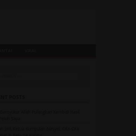
ANTAI
VIRAL
ENT POSTS
Bersyukur Allah Pulangkan Kembali Hasil
 Peluh Saya
h Jadi Ketua Kumpulan Nasyid, Cita-Cita
inar & Bela 14 Kucing