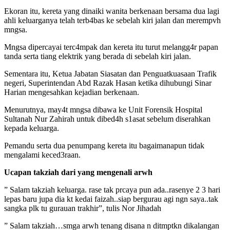
Ekoran itu, kereta yang dinaiki wanita berkenaan bersama dua lagi
ahli keluarganya telah terb4bas ke sebelah kiri jalan dan merempvh
mngsa.
Mngsa dipercayai terc4mpak dan kereta itu turut melangg4r papan
tanda serta tiang elektrik yang berada di sebelah kiri jalan.
Sementara itu, Ketua Jabatan Siasatan dan Penguatkuasaan Trafik
negeri, Superintendan Abd Razak Hasan ketika dihubungi Sinar
Harian mengesahkan kejadian berkenaan.
Menurutnya, may4t mngsa dibawa ke Unit Forensik Hospital
Sultanah Nur Zahirah untuk dibed4h s1asat sebelum diserahkan
kepada keluarga.
Pemandu serta dua penumpang kereta itu bagaimanapun tidak
mengalami keced3raan.
Ucapan takziah dari yang mengenali arwh
” Salam takziah keluarga. rase tak prcaya pun ada..rasenye 2 3 hari
lepas baru jupa dia kt kedai faizah..siap bergurau agi ngn saya..tak
sangka plk tu gurauan trakhir”, tulis Nor Jihadah
” Salam takziah…smga arwh tenang disana n ditmptkn dikalangan