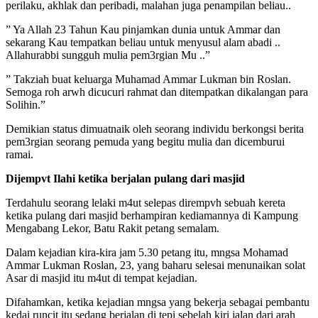
perilaku, akhlak dan peribadi, malahan juga penampilan beliau..
” Ya Allah 23 Tahun Kau pinjamkan dunia untuk Ammar dan
sekarang Kau tempatkan beliau untuk menyusul alam abadi ..
Allahurabbi sungguh mulia pem3rgian Mu ..”
” Takziah buat keluarga Muhamad Ammar Lukman bin Roslan.
Semoga roh arwh dicucuri rahmat dan ditempatkan dikalangan para
Solihin.”
Demikian status dimuatnaik oleh seorang individu berkongsi berita
pem3rgian seorang pemuda yang begitu mulia dan dicemburui
ramai.
Dijempvt Ilahi ketika berjalan pulang dari masjid
Terdahulu seorang lelaki m4ut selepas dirempvh sebuah kereta
ketika pulang dari masjid berhampiran kediamannya di Kampung
Mengabang Lekor, Batu Rakit petang semalam.
Dalam kejadian kira-kira jam 5.30 petang itu, mngsa Mohamad
Ammar Lukman Roslan, 23, yang baharu selesai menunaikan solat
Asar di masjid itu m4ut di tempat kejadian.
Difahamkan, ketika kejadian mngsa yang bekerja sebagai pembantu
kedai runcit itu sedang berjalan di tepi sebelah kiri jalan dari arah