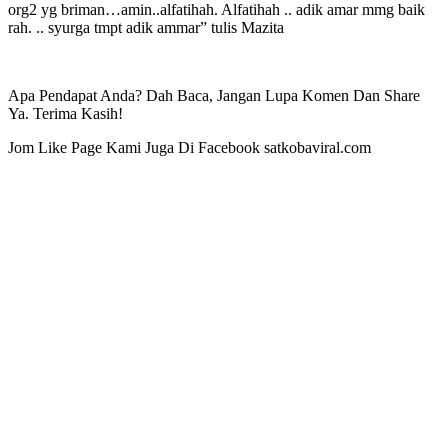
org2 yg briman…amin..alfatihah. Alfatihah .. adik amar mmg baik
rah. .. syurga tmpt adik ammar” tulis Mazita
Apa Pendapat Anda? Dah Baca, Jangan Lupa Komen Dan Share
Ya. Terima Kasih!
Jom Like Page Kami Juga Di Facebook satkobaviral.com