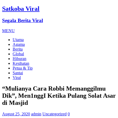
Satkoba Viral
Segala Berita Viral
MENU
Utama
Agama
Berita
Global
Hiburan
Kesihatan
Petua & Tip
Santai
Viral
“Mulianya Cara Robbi Memanggilmu
Dik”, Men1nggI Ketika Pulang Solat Asar
di Masjid
August 25, 2020
admin
Uncategorized
0